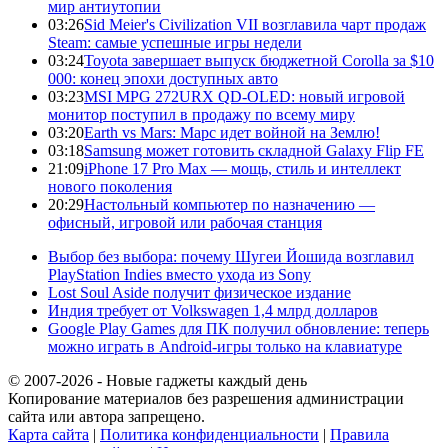
мир антиутопии
03:26
Sid Meier's Civilization VII возглавила чарт продаж
Steam: самые успешные игры недели
03:24
Toyota завершает выпуск бюджетной Corolla за $10
000: конец эпохи доступных авто
03:23
MSI MPG 272URX QD-OLED: новый игровой
монитор поступил в продажу по всему миру
03:20
Earth vs Mars: Марс идет войной на Землю!
03:18
Samsung может готовить складной Galaxy Flip FE
21:09
iPhone 17 Pro Max — мощь, стиль и интеллект
нового поколения
20:29
Настольный компьютер по назначению —
офисный, игровой или рабочая станция
Выбор без выбора: почему Шугеи Йошида возглавил
PlayStation Indies вместо ухода из Sony
Lost Soul Aside получит физическое издание
Индия требует от Volkswagen 1,4 млрд долларов
Google Play Games для ПК получил обновление: теперь
можно играть в Android-игры только на клавиатуре
© 2007-2026 - Новые гаджеты каждый день
Копирование материалов без разрешения администрации
сайта или автора запрещено.
Карта сайта
|
Политика конфиденциальности
|
Правила