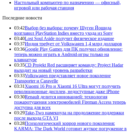
Настольный компьютер по назначению — офисный,
игровой или рабочая станция
Последние новости
03:42
Выбор без выбора: почему Шугеи Йошида
возглавил PlayStation Indies вместо ухода из Sony
03:40
Lost Soul Aside получит физическое издание
03:37
Индия требует от Volkswagen 1,4 млрд долларов
03:36
Google Play Games для ПК получил обновление:
теперь можно играть в Android-игры только на
клавиатуре
03:35
CD Projekt Red расширяет команду: Project Hadar
выходит на новый уровень разработки
03:33
Volkswagen представляет новое поколение
Transporter и Caravelle
03:31
Xiaomi 16 Pro и Xiaomi 16 Ultra могут получить
революционные дисплеи, недоступные даже iPhone
03:30
Renault делится инновацией: технология
пожаротушения электромобилей Fireman Access теперь
доступна для всех
03:29
Take-Two намекнула на продолжение поддержки
после выхода GTA VI
03:28
Психологический хоррор нового поколения:
KARMA: The Dark World готовит жуткое погружение в