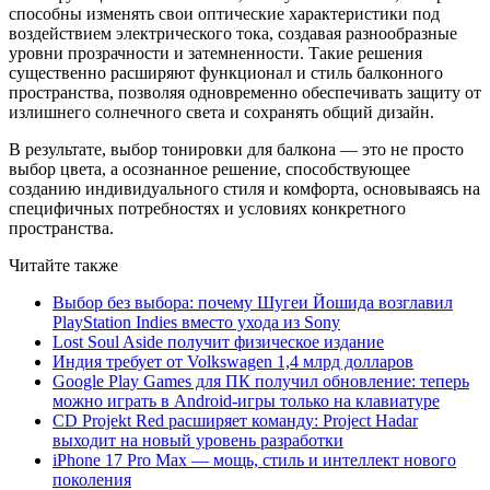
способны изменять свои оптические характеристики под
воздействием электрического тока, создавая разнообразные
уровни прозрачности и затемненности. Такие решения
существенно расширяют функционал и стиль балконного
пространства, позволяя одновременно обеспечивать защиту от
излишнего солнечного света и сохранять общий дизайн.
В результате, выбор тонировки для балкона — это не просто
выбор цвета, а осознанное решение, способствующее
созданию индивидуального стиля и комфорта, основываясь на
специфичных потребностях и условиях конкретного
пространства.
Читайте также
Выбор без выбора: почему Шугеи Йошида возглавил
PlayStation Indies вместо ухода из Sony
Lost Soul Aside получит физическое издание
Индия требует от Volkswagen 1,4 млрд долларов
Google Play Games для ПК получил обновление: теперь
можно играть в Android-игры только на клавиатуре
CD Projekt Red расширяет команду: Project Hadar
выходит на новый уровень разработки
iPhone 17 Pro Max — мощь, стиль и интеллект нового
поколения