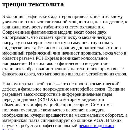
трещин текстолита
Эволюция графических адаптеров привела к значительному
увеличению их вычислительной мощности и, как следствие, к
радикальному росту габаритов систем охлаждения.
Современные флагманские модели весят более двух
килограммов, что создает критическую механическую
нагрузку на материнскую плату и саму печатную плату
видеоускорителя. Без использования дополнительных опор
массивный графический чип начинает провисать, из-за чего в
области разъема PCI-Express возникает колоссальное
напряжение. Итогом такого физического воздействия
становится образование трещины на текстолите прямо возле
фиксатора слота, что мгновенно выводит устройство из строя.
Надлом платы в этой зоне — это не просто косметический
дефект, а фатальное повреждение интерфейса связи. Трещина
разрывает высокоскоростные дифференциальные пары
передачи данных (RX/TX), по которым видеокарта
обменивается информацией с процессором. Симптомы
поломки очевидны: компьютер перестает выводить
изображение, кулеры вращаются на максимальных оборотах, а
материнская плата сигнализирует об ошибке VGA. В таких
случаях требуется профессиональный
ремонт видеокарт