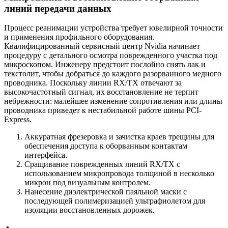
линий передачи данных
Процесс реанимации устройства требует ювелирной точности
и применения профильного оборудования.
Квалифицированный сервисный центр Nvidia начинает
процедуру с детального осмотра поврежденного участка под
микроскопом. Инженеру предстоит послойно снять лак и
текстолит, чтобы добраться до каждого разорванного медного
проводника. Поскольку линии RX/TX отвечают за
высокочастотный сигнал, их восстановление не терпит
небрежности: малейшее изменение сопротивления или длины
проводника приведет к нестабильной работе шины PCI-
Express.
Аккуратная фрезеровка и зачистка краев трещины для
обеспечения доступа к оборванным контактам
интерфейса.
Сращивание поврежденных линий RX/TX с
использованием микропровода толщиной в несколько
микрон под визуальным контролем.
Нанесение диэлектрической паяльной маски с
последующей полимеризацией ультрафиолетом для
изоляции восстановленных дорожек.