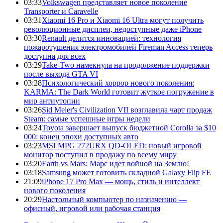
03:33
Volkswagen представляет новое поколение
Transporter и Caravelle
03:31
Xiaomi 16 Pro и Xiaomi 16 Ultra могут получить
революционные дисплеи, недоступные даже iPhone
03:30
Renault делится инновацией: технология
пожаротушения электромобилей Fireman Access теперь
доступна для всех
03:29
Take-Two намекнула на продолжение поддержки
после выхода GTA VI
03:28
Психологический хоррор нового поколения:
KARMA: The Dark World готовит жуткое погружение в
мир антиутопии
03:26
Sid Meier's Civilization VII возглавила чарт продаж
Steam: самые успешные игры недели
03:24
Toyota завершает выпуск бюджетной Corolla за $10
000: конец эпохи доступных авто
03:23
MSI MPG 272URX QD-OLED: новый игровой
монитор поступил в продажу по всему миру
03:20
Earth vs Mars: Марс идет войной на Землю!
03:18
Samsung может готовить складной Galaxy Flip FE
21:09
iPhone 17 Pro Max — мощь, стиль и интеллект
нового поколения
20:29
Настольный компьютер по назначению —
офисный, игровой или рабочая станция