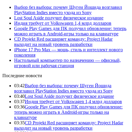
Выбор без выбора: почему Шугеи Йошида возглавил
PlayStation Indies вместо ухода из Sony
Lost Soul Aside получит физическое издание
Индия требует от Volkswagen 1,4 млрд долларов
Google Play Games для ПК получил обновление: теперь
можно играть в Android-игры только на клавиатуре
CD Projekt Red расширяет команду: Project Hadar
выходит на новый уровень разработки
iPhone 17 Pro Max — мощь, стиль и интеллект нового
поколения
Настольный компьютер по назначению — офисный,
игровой или рабочая станция
Последние новости
03:42
Выбор без выбора: почему Шугеи Йошида
возглавил PlayStation Indies вместо ухода из Sony
03:40
Lost Soul Aside получит физическое издание
03:37
Индия требует от Volkswagen 1,4 млрд долларов
03:36
Google Play Games для ПК получил обновление:
теперь можно играть в Android-игры только на
клавиатуре
03:35
CD Projekt Red расширяет команду: Project Hadar
выходит на новый уровень разработки