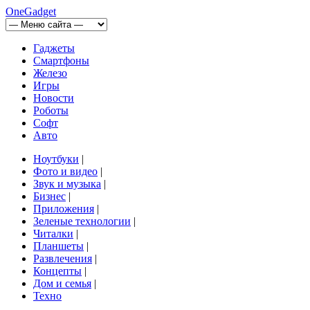
OneGadget
Гаджеты
Смартфоны
Железо
Игры
Новости
Роботы
Софт
Авто
Ноутбуки
|
Фото и видео
|
Звук и музыка
|
Бизнес
|
Приложения
|
Зеленые технологии
|
Читалки
|
Планшеты
|
Развлечения
|
Концепты
|
Дом и семья
|
Техно