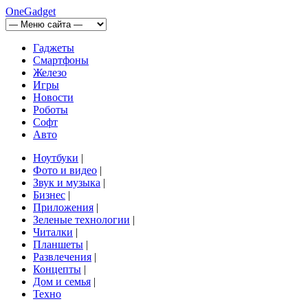
OneGadget
Гаджеты
Смартфоны
Железо
Игры
Новости
Роботы
Софт
Авто
Ноутбуки
|
Фото и видео
|
Звук и музыка
|
Бизнес
|
Приложения
|
Зеленые технологии
|
Читалки
|
Планшеты
|
Развлечения
|
Концепты
|
Дом и семья
|
Техно