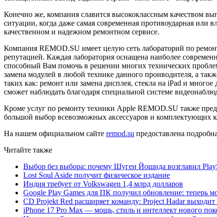
Конечно же, компания славится высококлассным качеством вып
ситуации, когда даже самая современная противоударная или в
качественном и надежном ремонтном сервисе.
Компания REMOD.SU имеет целую сеть лабораторий по ремонту 
репутацией. Каждая лаборатория оснащена наиболее современ
способный Вам помочь в решении многих технических проблем
замена модулей в любой технике данного проиводителя, а та
таких как: ремонт или замена дисплея, стекла на iPad и мног
сможет наблюдать благодаря специальной системе видеонаблю
Кроме услуг по ремонту техники Apple REMOD.SU также предос
большой выбор всевозможных аксессуаров и комплектующих ка
На нашем официальном сайте
remod.su
предоставлена подробная
Читайте также
Выбор без выбора: почему Шугеи Йошида возглавил PlaySt
Lost Soul Aside получит физическое издание
Индия требует от Volkswagen 1,4 млрд долларов
Google Play Games для ПК получил обновление: теперь мо
CD Projekt Red расширяет команду: Project Hadar выходи
iPhone 17 Pro Max — мощь, стиль и интеллект нового по