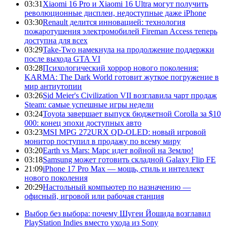
03:31
Xiaomi 16 Pro и Xiaomi 16 Ultra могут получить
революционные дисплеи, недоступные даже iPhone
03:30
Renault делится инновацией: технология
пожаротушения электромобилей Fireman Access теперь
доступна для всех
03:29
Take-Two намекнула на продолжение поддержки
после выхода GTA VI
03:28
Психологический хоррор нового поколения:
KARMA: The Dark World готовит жуткое погружение в
мир антиутопии
03:26
Sid Meier's Civilization VII возглавила чарт продаж
Steam: самые успешные игры недели
03:24
Toyota завершает выпуск бюджетной Corolla за $10
000: конец эпохи доступных авто
03:23
MSI MPG 272URX QD-OLED: новый игровой
монитор поступил в продажу по всему миру
03:20
Earth vs Mars: Марс идет войной на Землю!
03:18
Samsung может готовить складной Galaxy Flip FE
21:09
iPhone 17 Pro Max — мощь, стиль и интеллект
нового поколения
20:29
Настольный компьютер по назначению —
офисный, игровой или рабочая станция
Выбор без выбора: почему Шугеи Йошида возглавил
PlayStation Indies вместо ухода из Sony