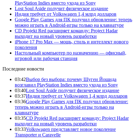
PlayStation Indies вместо ухода из Sony
Lost Soul Aside получит физическое издание
Индия требует от Volkswagen 1,4 млрд долларов
Google Play Games для ПК получил обновление: теперь
можно играть в Android-игры только на клавиатуре
CD Projekt Red расширяет команду: Project Hadar
выходит на новый уровень разработки
iPhone 17 Pro Max — мощь, стиль и интеллект нового
поколения
Настольный компьютер по назначению — офисный,
игровой или рабочая станция
Последние новости
03:42
Выбор без выбора: почему Шугеи Йошида
возглавил PlayStation Indies вместо ухода из Sony
03:40
Lost Soul Aside получит физическое издание
03:37
Индия требует от Volkswagen 1,4 млрд долларов
03:36
Google Play Games для ПК получил обновление:
теперь можно играть в Android-игры только на
клавиатуре
03:35
CD Projekt Red расширяет команду: Project Hadar
выходит на новый уровень разработки
03:33
Volkswagen представляет новое поколение
Transporter и Caravelle