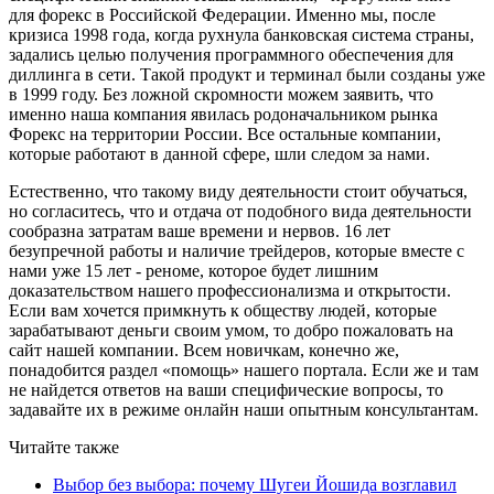
для форекс в Российской Федерации. Именно мы, после
кризиса 1998 года, когда рухнула банковская система страны,
задались целью получения программного обеспечения для
диллинга в сети. Такой продукт и терминал были созданы уже
в 1999 году. Без ложной скромности можем заявить, что
именно наша компания явилась родоначальником рынка
Форекс на территории России. Все остальные компании,
которые работают в данной сфере, шли следом за нами.
Естественно, что такому виду деятельности стоит обучаться,
но согласитесь, что и отдача от подобного вида деятельности
сообразна затратам ваше времени и нервов. 16 лет
безупречной работы и наличие трейдеров, которые вместе с
нами уже 15 лет - реноме, которое будет лишним
доказательством нашего профессионализма и открытости.
Если вам хочется примкнуть к обществу людей, которые
зарабатывают деньги своим умом, то добро пожаловать на
сайт нашей компании. Всем новичкам, конечно же,
понадобится раздел «помощь» нашего портала. Если же и там
не найдется ответов на ваши специфические вопросы, то
задавайте их в режиме онлайн наши опытным консультантам.
Читайте также
Выбор без выбора: почему Шугеи Йошида возглавил