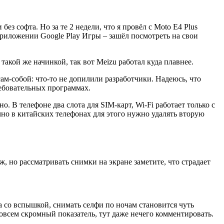
ез софта. Но за те 2 недели, что я провёл с Moto E4 Plus
риложении Google Play Игры – зашёл посмотреть на свои
такой же начинкой, так вот Meizu работал куда плавнее.
сам-собой: что-то не допилили разработчики. Надеюсь, что
ребовательных программах.
. В телефоне два слота для SIM-карт, Wi-Fi работает только с
но в китайских телефонах для этого нужно удалять вторую
, но рассматривать снимки на экране заметите, что страдает
а со вспышкой, снимать селфи по ночам становится чуть
совсем скромный показатель, тут даже нечего комментировать.