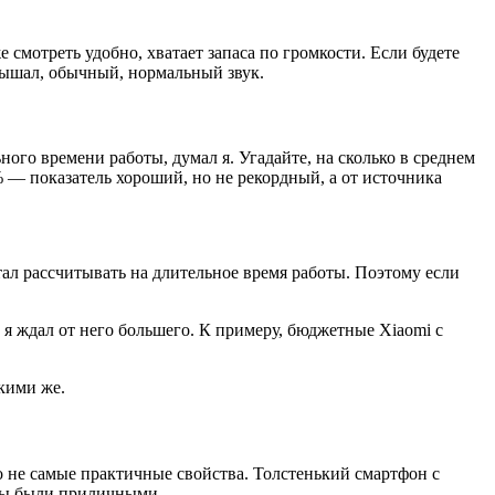
мотреть удобно, хватает запаса по громкости. Если будете
слышал, обычный, нормальный звук.
ого времени работы, думал я. Угадайте, на сколько в среднем
0% — показатель хороший, но не рекордный, а от источника
тал рассчитывать на длительное время работы. Поэтому если
 я ждал от него большего. К примеру, бюджетные Xiaomi с
акими же.
го не самые практичные свойства. Толстенький смартфон с
аты были приличными.