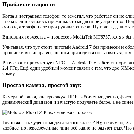
Прибавьте скорости
Когда я настраивал телефон, то заметил, что работает он не сли
впечатление осталось прежним: это медленное устройство. По
ачивки, а телефон еле прокручивал список. Ну и дела, давно я т
Виновник торжества – процессор MediaTek MT6737, хотя я бы не
Учитывая, что тут стоит читстый Android 7 без примесей и обо
прошивки всё исправят, но пока приходится пользоваться, тем 
В телефоне присутствует NFC — Android Pay работает нормально,
2,4 ГГц. Ещё один удобный момент связан с тем, что две SIM-
симку.
Простая камера, простой звук
Камера обычная, «на троечку». HDR работает медленно, фотогра
динамический диапазон и зачастую получаете белое, а не синее
Глупо желать чудес от модели такого класса? Ну, не думаю, Xi
удобнее, но пересвеченные лица всё равно не радуют глаз. Что