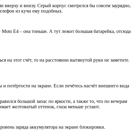
и вверху и внизу. Серый корпус смотрелся бы совсем заурядно,
телефон из кучи ему подобных.
 Moto E4 – она тоньше. А тут лежит большая батарейка, отсюда
ся на этот счёт, то на расстоянии вытянутой руки не заметите.
ы и потёртости на экране. Если печётесь насчёт внешнего вида
авился большой запас по яркости, а также то, что по вечерам
имает желтоватый оттенок, глаза меньше устают.
ровень заряда аккумулятора на экране блокировки.