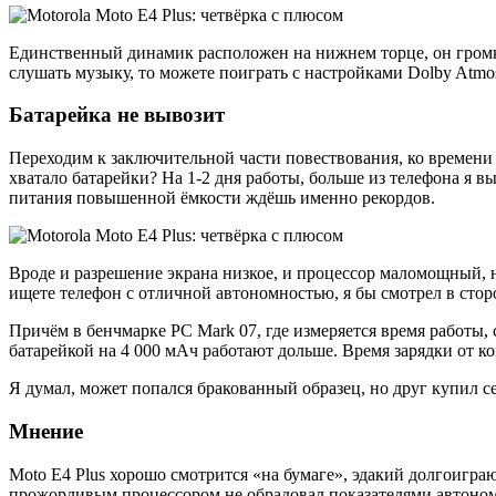
Единственный динамик расположен на нижнем торце, он громкий
слушать музыку, то можете поиграть с настройками Dolby Atmo
Батарейка не вывозит
Переходим к заключительной части повествования, ко времени 
хватало батарейки? На 1-2 дня работы, больше из телефона я в
питания повышенной ёмкости ждёшь именно рекордов.
Вроде и разрешение экрана низкое, и процессор маломощный, н
ищете телефон с отличной автономностью, я бы смотрел в стор
Причём в бенчмарке PC Mark 07, где измеряется время работы, 
батарейкой на 4 000 мАч работают дольше. Время зарядки от ко
Я думал, может попался бракованный образец, но друг купил с
Мнение
Moto E4 Plus хорошо смотрится «на бумаге», эдакий долгоигра
прожорливым процессором не обрадовал показателями автоном