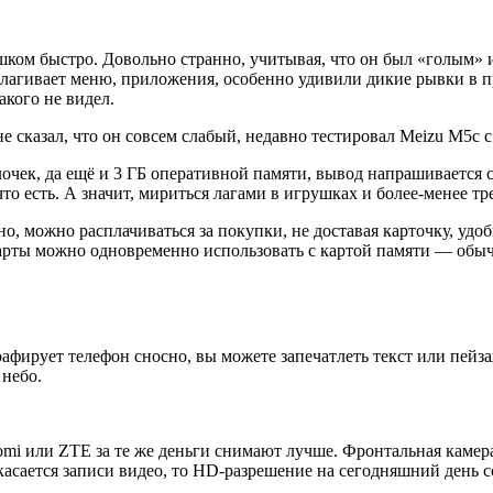
шком быстро. Довольно странно, учитывая, что он был «голым» и б
длагивает меню, приложения, особенно удивили дикие рывки в п
акого не видел.
 сказал, что он совсем слабый, недавно тестировал Meizu M5c с 
лочек, да ещё и 3 ГБ оперативной памяти, вывод напрашивается 
что есть. А значит, мириться лагами в игрушках и более-менее т
 можно расплачиваться за покупки, не доставая карточку, удобно
карты можно одновременно использовать с картой памяти — обыч
фирует телефон сносно, вы можете запечатлеть текст или пейзаж
 небо.
aomi или ZTE за те же деньги снимают лучше. Фронтальная камер
 касается записи видео, то HD-разрешение на сегодняшний день 