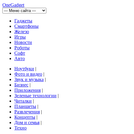
OneGadget
Гаджеты
Смартфоны
Железо
Игры
Новости
Роботы
Софт
Авто
Ноутбуки
|
Фото и видео
|
Звук и музыка
|
Бизнес
|
Приложения
|
Зеленые технологии
|
Читалки
|
Планшеты
|
Развлечения
|
Концепты
|
Дом и семья
|
Техно