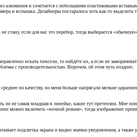
 из алюминия и сочетается с небольшими пластиковыми вставкам
камера и вспышка. Дизайнеры постарались хоть как-то выделить 
е стану, если для вас это перебор, тогда выбирается «обычную»
равленно искать пиксели, то найдёте их, а если не заморачивать
облемы с производительностью. Впрочем, об этом чуть позднее.
 среднее по качеству, но меня больше напрягали мелкие царапин
 ли не самая младшая в линейке, какие тут претензии. Мне понр
елании можно включить «ночной режим», тогда изображение прин
атывает подсветка экрана и видно значки-уведомления, а также у