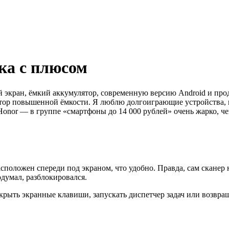
рка с плюсом
экран, ёмкий аккумулятор, современную версию Android и прода
ятор повышенной ёмкости. Я люблю долгоиграющие устройства, п
onor — в группе «смартфоны до 14 000 рублей» очень жарко, чег
асположен спереди под экраном, что удобно. Правда, сам сканер
одумал, разблокировался.
ыть экранные клавиши, запускать диспетчер задач или возвраща