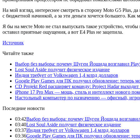
На мой взгляд, интереснее смотреть в сторону Moto G5 Plus, да 
с бюджетной начинкой, а за эти деньги хочется большего. Как
Я бы на месте Moto не стал выпускать такое устройство, чтобы
оставил приятные ощущения, а вот E4 Plus не зацепила.
Источник
Читайте также
Выбор без выбора: почему Шугеи Йошида возглавил PlaySt
Lost Soul Aside получит физическое издание
Индия требует от Volkswagen 1,4 млрд долларов
Google Play Games для ПК получил обновление: теперь мо
CD Projekt Red расширяет команду: Project Hadar выходи
iPhone 17 Pro Max — мощь, стиль и интеллект нового по
Настольный компьютер по назначению — офисный, игров
Последние новости
03:42
Выбор без выбора: почему Шугеи Йошида возглавил Pl
03:40
Lost Soul Aside получит физическое издание
03:37
Индия требует от Volkswagen 1,4 млрд долларов
03:36
Google Play Games для ПК получил обновление: тепе