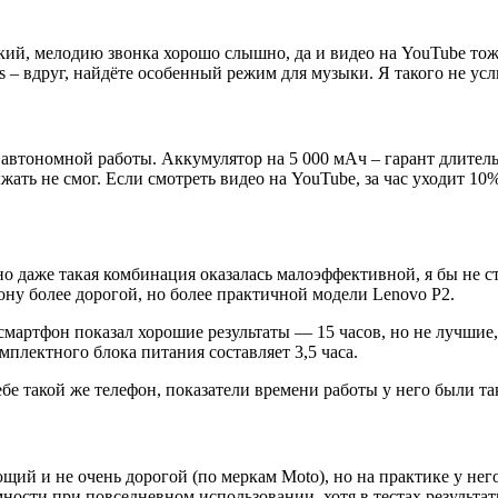
, мелодию звонка хорошо слышно, да и видео на YouTube тоже с
s – вдруг, найдёте особенный режим для музыки. Я такого не у
автономной работы. Аккумулятор на 5 000 мАч – гарант длительн
ыжать не смог. Если смотреть видео на YouTube, за час уходит 1
о даже такая комбинация оказалась малоэффективной, я бы не с
ону более дорогой, но более практичной модели Lenovo P2.
смартфон показал хорошие результаты — 15 часов, но не лучшие,
мплектного блока питания составляет 3,5 часа.
ебе такой же телефон, показатели времени работы у него были т
ющий и не очень дорогой (по меркам Moto), но на практике у не
ности при повседневном использовании, хотя в тестах результ