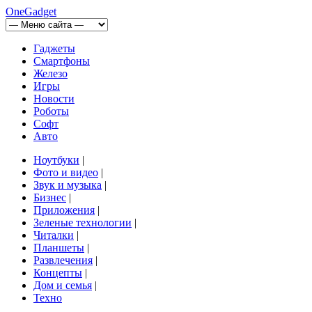
OneGadget
Гаджеты
Смартфоны
Железо
Игры
Новости
Роботы
Софт
Авто
Ноутбуки
|
Фото и видео
|
Звук и музыка
|
Бизнес
|
Приложения
|
Зеленые технологии
|
Читалки
|
Планшеты
|
Развлечения
|
Концепты
|
Дом и семья
|
Техно