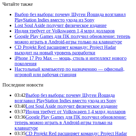
Читайте также
Выбор без выбора: почему Шугеи Йошида возглавил
PlayStation Indies вместо ухода из Sony
Lost Soul Aside получит физическое издание
Индия требует от Volkswagen 1,4 млрд долларов
Google Play Games для ПК получил обновление: теперь
можно играть в Android-игры только на клавиатуре
CD Projekt Red расширяет команду: Project Hadar
выходит на новый уровень разработки
iPhone 17 Pro Max — мощь, стиль и интеллект нового
поколения
Настольный компьютер по назначению — офисный,
игровой или рабочая станция
Последние новости
03:42
Выбор без выбора: почему Шугеи Йошида
возглавил PlayStation Indies вместо ухода из Sony
03:40
Lost Soul Aside получит физическое издание
03:37
Индия требует от Volkswagen 1,4 млрд долларов
03:36
Google Play Games для ПК получил обновление:
теперь можно играть в Android-игры только на
клавиатуре
03:35
CD Projekt Red расширяет команду: Project Hadar