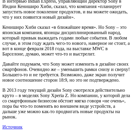
В интервью Indian Express, управляющий директор Sony в
Индии Кениширо Хиби, сказал, что компания «планирует
запустить новое поколение продуктов, и вы можете ожидать,
что у них появится новый дизайн».
Кениширо Хиби сказал «в ближайшее время». Но Sony – это
японская компания, японцы дисциплинированный народ,
который привык выжидать годами любые события. В любом
случае, в этом году ждать чего-то нового, наверное не стоит, а
вот в конце февраля 2018 года, на выставке MWC в
Барселоне, думаю, может что-то и выстрелит.
Давайте подумаем, что Sony может изменить в дизайне своих
смартфонов. Очевидно же – уменьшить рамки снизу и сверху!
Большего-то и не требуется. Возможно, даже экран получит
новое соотношение сторон 18:9, но это не подтверждено.
В 2013 году текущий дизайн Sony смотрелся действительно
круто – в моделях Sony Xperia Z. Но компании, у которой дела
со смартфонным бизнесом обстоят мягко говоря «не очень»,
пора бы что-то поменять во внешнем виде устройств, а
дальше уже можно как-то продвигать новые продукты на
рынок.
Источник