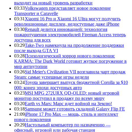
выходит на новый уровень разработки
03:33
Volkswagen представляет новое поколение
Transporter и Caravelle
03:31
Xiaomi 16 Pro и Xiaomi 16 Ultra могут получить
революционные дисплеи, недоступные даже iPhone
03:30
Renault делится инновацией: технология
пожаротушения электромобилей Fireman Access теперь
доступна для всех
03:29
Take-Two намекнула на продолжение поддержки
после выхода GTA VI
03:28
Психологический хоррор нового поколения:
KARMA: The Dark World готовит жуткое погружение в
мир антиутопии
03:26
Sid Meier's Civilization VII возглавила чарт продаж
Steam: самые успешные игры недели
03:24
Toyota завершает выпуск бюджетной Corolla за $10
000: конец эпохи доступных авто
03:23
MSI MPG 272URX QD-OLED: новый игровой
монитор поступил в продажу по всему миру
03:20
Earth vs Mars: Марс идет войной на Землю!
03:18
Samsung может готовить складной Galaxy Flip FE
21:09
iPhone 17 Pro Max — мощь, стиль и интеллект
нового поколения
20:29
Настольный компьютер по назначению —
офисный, игровой или рабочая станция