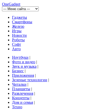
OneGadget
Гаджеты
Смартфоны
Железо
Игры
Новости
Роботы
Софт
Авто
Ноутбуки
|
Фото и видео
|
Звук и музыка
|
Бизнес
|
Приложения
|
Зеленые технологии
|
Читалки
|
Планшеты
|
Развлечения
|
Концепты
|
Дом и семья
|
Техно