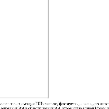
ехнологии с помощью ИИ - так что, фактически, она просто наня
следования ИИ в области зрения ИИ, чтобы стать главой Computer