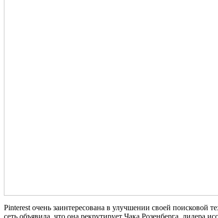
Pinterest очень заинтересована в улучшении своей поисковой т
сеть объявила, что она рекрутирует Чака Розенберга, лидера ис