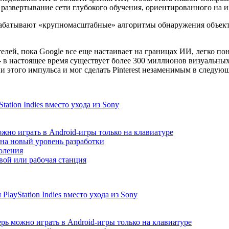
 развертывание сети глубокого обучения, ориентированного на 
рабатывают «крупномасштабные» алгоритмы обнаружения объекто
лей, пока Google все еще настаивает на границах ИИ, легко поня
- в настоящее время существует более 300 миллионов визуальны
 этого импульса и мог сделать Pinterest незаменимым в следующ
ation Indies вместо ухода из Sony
жно играть в Android-игры только на клавиатуре
т на новый уровень разработки
коления
ой или рабочая станция
ayStation Indies вместо ухода из Sony
рь можно играть в Android-игры только на клавиатуре