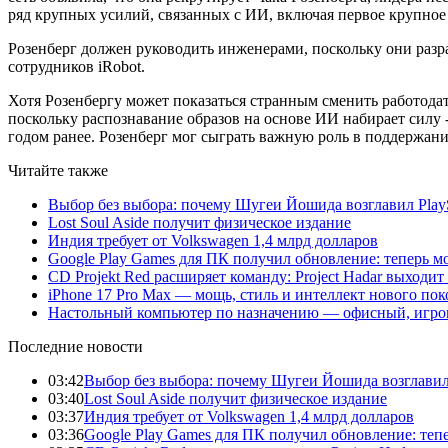
ряд крупных усилий, связанных с ИИ, включая первое крупное
Розенберг должен руководить инженерами, поскольку они раз
сотрудников iRobot.
Хотя Розенбергу может показаться странным сменить работодате
поскольку распознавание образов на основе ИИ набирает силу 
годом ранее. Розенберг мог сыграть важную роль в поддержании
Читайте также
Выбор без выбора: почему Шугеи Йошида возглавил PlaySt
Lost Soul Aside получит физическое издание
Индия требует от Volkswagen 1,4 млрд долларов
Google Play Games для ПК получил обновление: теперь мо
CD Projekt Red расширяет команду: Project Hadar выходи
iPhone 17 Pro Max — мощь, стиль и интеллект нового по
Настольный компьютер по назначению — офисный, игров
Последние новости
03:42
Выбор без выбора: почему Шугеи Йошида возглавил Pl
03:40
Lost Soul Aside получит физическое издание
03:37
Индия требует от Volkswagen 1,4 млрд долларов
03:36
Google Play Games для ПК получил обновление: тепе