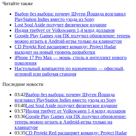
Читайте также
Выбор без выбора: почему Шугеи Йошида возглавил
PlayStation Indies вместо ухода из Sony
Lost Soul Aside получит физическое издание
Индия требует от Volkswagen 1,4 млрд долларов
Google Play Games для ПК получил обновление: теперь
можно играть в Android-игры только на клавиатуре
CD Projekt Red расширяет команду: Project Hadar
выходит на новый уровень разработки
iPhone 17 Pro Max — мощь, стиль и интеллект нового
поколения
Настольный компьютер по назначению — офисный,
игровой или рабочая станция
Последние новости
03:42
Выбор без выбора: почему Шугеи Йошида
возглавил PlayStation Indies вместо ухода из Sony
03:40
Lost Soul Aside получит физическое издание
03:37
Индия требует от Volkswagen 1,4 млрд долларов
03:36
Google Play Games для ПК получил обновление:
теперь можно играть в Android-игры только на
клавиатуре
03:35
CD Projekt Red расширяет команду: Project Hadar