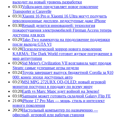
выходит на новый уровень разработки
03:33
Volkswagen представляет новое поколение
Transporter и Caravelle
03:31
Xiaomi 16 Pro и Xiaomi 16 Ultra могут получить
революционные дисплеи, недоступные даже iPhone
03:30
Renault делится инновацией: технология
пожаротушения электромобилей Fireman Access теперь
доступна для всех
03:29
Take-Two намекнула на продолжение поддержки
после выхода GTA VI
03:28
Психологический хоррор нового поколения:
KARMA: The Dark World готовит жуткое погружение в
мир антиутопии
03:26
Sid Meier's Civilization VII возглавила чарт продаж
Steam: самые успешные игры недели
03:24
Toyota завершает выпуск бюджетной Corolla за $10
000: конец эпохи доступных авто
03:23
MSI MPG 272URX QD-OLED: новый игровой
монитор поступил в продажу по всему миру
03:20
Earth vs Mars: Марс идет войной на Землю!
03:18
Samsung может готовить складной Galaxy Flip FE
21:09
iPhone 17 Pro Max — мощь, стиль и интеллект
нового поколения
20:29
Настольный компьютер по назначению —
офисный, игровой или рабочая станция