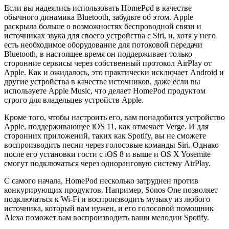
Если вы надеялись использовать HomePod в качестве
обычного динамика Bluetooth, забудьте об этом. Apple
раскрыла больше о возможностях беспроводной связи и
источниках звука для своего устройства с Siri, и, хотя у него
есть необходимое оборудование для потоковой передачи
Bluetooth, в настоящее время он поддерживает только
сторонние сервисы через собственный протокол AirPlay от
Apple. Как и ожидалось, это практически исключает Android и
другие устройства в качестве источников, даже если вы
используете Apple Music, что делает HomePod продуктом
строго для владельцев устройств Apple.
Кроме того, чтобы настроить его, вам понадобится устройство
Apple, поддерживающее iOS 11, как отмечает Verge. И для
сторонних приложений, таких как Spotify, вы не сможете
воспроизводить песни через голосовые команды Siri. Однако
после его установки гости с iOS 8 и выше и OS X Yosemite
смогут подключаться через одноранговую систему AirPlay.
С самого начала, HomePod несколько затруднен против
конкурирующих продуктов. Например, Sonos One позволяет
подключаться к Wi-Fi и воспроизводить музыку из любого
источника, который вам нужен, и его голосовой помощник
Alexa поможет вам воспроизводить ваши мелодии Spotify.