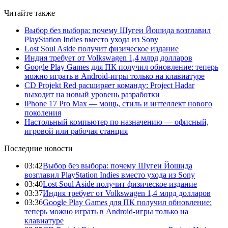
Читайте также
Выбор без выбора: почему Шугеи Йошида возглавил
PlayStation Indies вместо ухода из Sony
Lost Soul Aside получит физическое издание
Индия требует от Volkswagen 1,4 млрд долларов
Google Play Games для ПК получил обновление: теперь
можно играть в Android-игры только на клавиатуре
CD Projekt Red расширяет команду: Project Hadar
выходит на новый уровень разработки
iPhone 17 Pro Max — мощь, стиль и интеллект нового
поколения
Настольный компьютер по назначению — офисный,
игровой или рабочая станция
Последние новости
03:42
Выбор без выбора: почему Шугеи Йошида
возглавил PlayStation Indies вместо ухода из Sony
03:40
Lost Soul Aside получит физическое издание
03:37
Индия требует от Volkswagen 1,4 млрд долларов
03:36
Google Play Games для ПК получил обновление:
теперь можно играть в Android-игры только на
клавиатуре