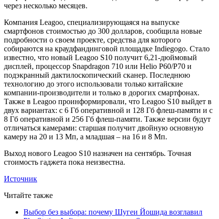
через несколько месяцев.
Компания Leagoo, специализирующаяся на выпуске
смартфонов стоимостью до 300 долларов, сообщила новые
подробности о своем проекте, средства для которого
собираются на краудфандинговой площадке Indiegogo. Стало
известно, что новый Leagoo S10 получит 6,21-дюймовый
дисплей, процессор Snapdragon 710 или Helio P60/P70 и
подэкранный дактилоскопический сканер. Последнюю
технологию до этого использовали только китайские
компании-производители и только в дорогих смартфонах.
Также в Leagoo проинформировали, что Leagoo S10 выйдет в
двух вариантах: с 6 Гб оперативной и 128 Гб флеш-памяти и с
8 Гб оперативной и 256 Гб флеш-памяти. Также версии будут
отличаться камерами: старшая получит двойную основную
камеру на 20 и 13 Мп, а младшая – на 16 и 8 Мп.
Выход нового Leagoo S10 назначен на сентябрь. Точная
стоимость гаджета пока неизвестна.
Источник
Читайте также
Выбор без выбора: почему Шугеи Йошида возглавил