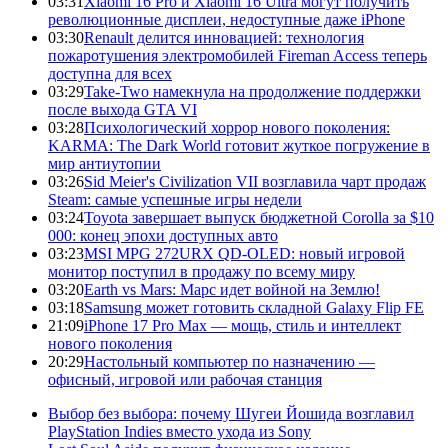
03:31
Xiaomi 16 Pro и Xiaomi 16 Ultra могут получить
революционные дисплеи, недоступные даже iPhone
03:30
Renault делится инновацией: технология
пожаротушения электромобилей Fireman Access теперь
доступна для всех
03:29
Take-Two намекнула на продолжение поддержки
после выхода GTA VI
03:28
Психологический хоррор нового поколения:
KARMA: The Dark World готовит жуткое погружение в
мир антиутопии
03:26
Sid Meier's Civilization VII возглавила чарт продаж
Steam: самые успешные игры недели
03:24
Toyota завершает выпуск бюджетной Corolla за $10
000: конец эпохи доступных авто
03:23
MSI MPG 272URX QD-OLED: новый игровой
монитор поступил в продажу по всему миру
03:20
Earth vs Mars: Марс идет войной на Землю!
03:18
Samsung может готовить складной Galaxy Flip FE
21:09
iPhone 17 Pro Max — мощь, стиль и интеллект
нового поколения
20:29
Настольный компьютер по назначению —
офисный, игровой или рабочая станция
Выбор без выбора: почему Шугеи Йошида возглавил
PlayStation Indies вместо ухода из Sony