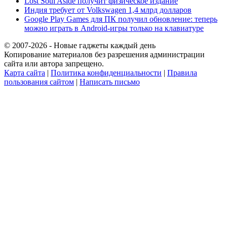
Lost Soul Aside получит физическое издание
Индия требует от Volkswagen 1,4 млрд долларов
Google Play Games для ПК получил обновление: теперь
можно играть в Android-игры только на клавиатуре
© 2007-2026 - Новые гаджеты каждый день
Копирование материалов без разрешения администрации
сайта или автора запрещено.
Карта сайта
|
Политика конфиденциальности
|
Правила
пользования сайтом
|
Написать письмо