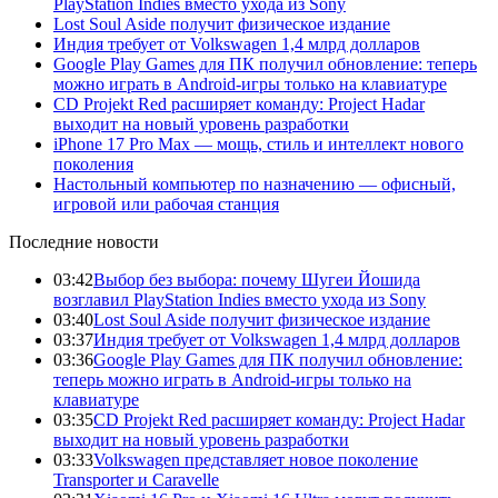
PlayStation Indies вместо ухода из Sony
Lost Soul Aside получит физическое издание
Индия требует от Volkswagen 1,4 млрд долларов
Google Play Games для ПК получил обновление: теперь
можно играть в Android-игры только на клавиатуре
CD Projekt Red расширяет команду: Project Hadar
выходит на новый уровень разработки
iPhone 17 Pro Max — мощь, стиль и интеллект нового
поколения
Настольный компьютер по назначению — офисный,
игровой или рабочая станция
Последние новости
03:42
Выбор без выбора: почему Шугеи Йошида
возглавил PlayStation Indies вместо ухода из Sony
03:40
Lost Soul Aside получит физическое издание
03:37
Индия требует от Volkswagen 1,4 млрд долларов
03:36
Google Play Games для ПК получил обновление:
теперь можно играть в Android-игры только на
клавиатуре
03:35
CD Projekt Red расширяет команду: Project Hadar
выходит на новый уровень разработки
03:33
Volkswagen представляет новое поколение
Transporter и Caravelle