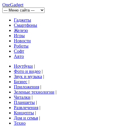
OneGadget
Гаджеты
Смартфоны
Железо
Игры
Новости
Роботы
Софт
Авто
Ноутбуки
|
Фото и видео
|
Звук и музыка
|
Бизнес
|
Приложения
|
Зеленые технологии
|
Читалки
|
Планшеты
|
Развлечения
|
Концепты
|
Дом и семья
|
Техно