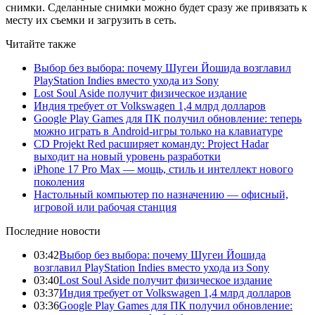
снимки. Сделанные снимки можно будет сразу же привязать к
месту их съемки и загрузить в сеть.
Читайте также
Выбор без выбора: почему Шугеи Йошида возглавил
PlayStation Indies вместо ухода из Sony
Lost Soul Aside получит физическое издание
Индия требует от Volkswagen 1,4 млрд долларов
Google Play Games для ПК получил обновление: теперь
можно играть в Android-игры только на клавиатуре
CD Projekt Red расширяет команду: Project Hadar
выходит на новый уровень разработки
iPhone 17 Pro Max — мощь, стиль и интеллект нового
поколения
Настольный компьютер по назначению — офисный,
игровой или рабочая станция
Последние новости
03:42
Выбор без выбора: почему Шугеи Йошида
возглавил PlayStation Indies вместо ухода из Sony
03:40
Lost Soul Aside получит физическое издание
03:37
Индия требует от Volkswagen 1,4 млрд долларов
03:36
Google Play Games для ПК получил обновление: