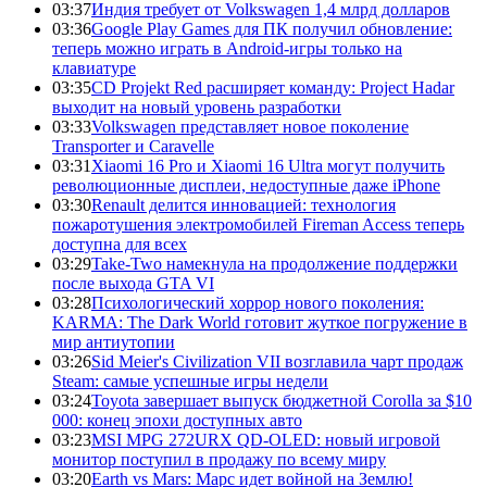
03:37
Индия требует от Volkswagen 1,4 млрд долларов
03:36
Google Play Games для ПК получил обновление:
теперь можно играть в Android-игры только на
клавиатуре
03:35
CD Projekt Red расширяет команду: Project Hadar
выходит на новый уровень разработки
03:33
Volkswagen представляет новое поколение
Transporter и Caravelle
03:31
Xiaomi 16 Pro и Xiaomi 16 Ultra могут получить
революционные дисплеи, недоступные даже iPhone
03:30
Renault делится инновацией: технология
пожаротушения электромобилей Fireman Access теперь
доступна для всех
03:29
Take-Two намекнула на продолжение поддержки
после выхода GTA VI
03:28
Психологический хоррор нового поколения:
KARMA: The Dark World готовит жуткое погружение в
мир антиутопии
03:26
Sid Meier's Civilization VII возглавила чарт продаж
Steam: самые успешные игры недели
03:24
Toyota завершает выпуск бюджетной Corolla за $10
000: конец эпохи доступных авто
03:23
MSI MPG 272URX QD-OLED: новый игровой
монитор поступил в продажу по всему миру
03:20
Earth vs Mars: Марс идет войной на Землю!