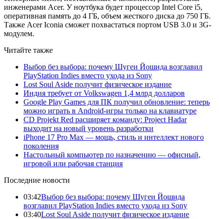
инженерами Acer. У ноутбука будет процессор Intel Core i5,
оперативная память до 4 ГБ, объем жесткого диска до 750 ГБ.
Также Acer Iconia сможет похвастаться портом USB 3.0 и 3G-
модулем.
Читайте также
Выбор без выбора: почему Шугеи Йошида возглавил
PlayStation Indies вместо ухода из Sony
Lost Soul Aside получит физическое издание
Индия требует от Volkswagen 1,4 млрд долларов
Google Play Games для ПК получил обновление: теперь
можно играть в Android-игры только на клавиатуре
CD Projekt Red расширяет команду: Project Hadar
выходит на новый уровень разработки
iPhone 17 Pro Max — мощь, стиль и интеллект нового
поколения
Настольный компьютер по назначению — офисный,
игровой или рабочая станция
Последние новости
03:42
Выбор без выбора: почему Шугеи Йошида
возглавил PlayStation Indies вместо ухода из Sony
03:40
Lost Soul Aside получит физическое издание