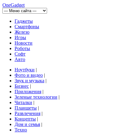
OneGadget
Гаджеты
Смартфоны
Железо
Игры
Новости
Роботы
Софт
Авто
Ноутбуки
|
Фото и видео
|
Звук и музыка
|
Бизнес
|
Приложения
|
Зеленые технологии
|
Читалки
|
Планшеты
|
Развлечения
|
Концепты
|
Дом и семья
|
Техно