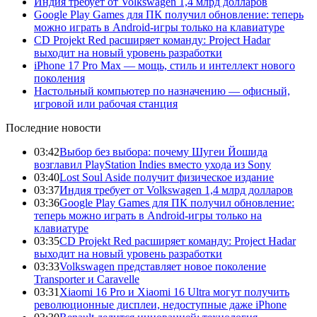
Индия требует от Volkswagen 1,4 млрд долларов
Google Play Games для ПК получил обновление: теперь
можно играть в Android-игры только на клавиатуре
CD Projekt Red расширяет команду: Project Hadar
выходит на новый уровень разработки
iPhone 17 Pro Max — мощь, стиль и интеллект нового
поколения
Настольный компьютер по назначению — офисный,
игровой или рабочая станция
Последние новости
03:42
Выбор без выбора: почему Шугеи Йошида
возглавил PlayStation Indies вместо ухода из Sony
03:40
Lost Soul Aside получит физическое издание
03:37
Индия требует от Volkswagen 1,4 млрд долларов
03:36
Google Play Games для ПК получил обновление:
теперь можно играть в Android-игры только на
клавиатуре
03:35
CD Projekt Red расширяет команду: Project Hadar
выходит на новый уровень разработки
03:33
Volkswagen представляет новое поколение
Transporter и Caravelle
03:31
Xiaomi 16 Pro и Xiaomi 16 Ultra могут получить
революционные дисплеи, недоступные даже iPhone