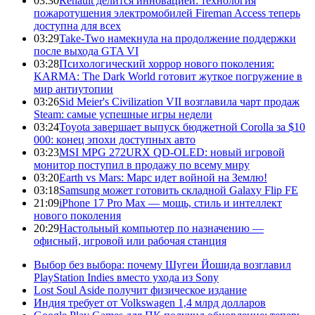
03:30
Renault делится инновацией: технология
пожаротушения электромобилей Fireman Access теперь
доступна для всех
03:29
Take-Two намекнула на продолжение поддержки
после выхода GTA VI
03:28
Психологический хоррор нового поколения:
KARMA: The Dark World готовит жуткое погружение в
мир антиутопии
03:26
Sid Meier's Civilization VII возглавила чарт продаж
Steam: самые успешные игры недели
03:24
Toyota завершает выпуск бюджетной Corolla за $10
000: конец эпохи доступных авто
03:23
MSI MPG 272URX QD-OLED: новый игровой
монитор поступил в продажу по всему миру
03:20
Earth vs Mars: Марс идет войной на Землю!
03:18
Samsung может готовить складной Galaxy Flip FE
21:09
iPhone 17 Pro Max — мощь, стиль и интеллект
нового поколения
20:29
Настольный компьютер по назначению —
офисный, игровой или рабочая станция
Выбор без выбора: почему Шугеи Йошида возглавил
PlayStation Indies вместо ухода из Sony
Lost Soul Aside получит физическое издание
Индия требует от Volkswagen 1,4 млрд долларов