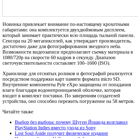
Новинка привлекает внимание по-настоящему крохотными
габаритами: она комплектуется двухдюймовым дисплеем,
который занимает практически всю площадь тыльной панели.
Сенсора на 20 мегапикселей, как утверждает производитель,
достаточно даже для фотографирования звездного неба.
Возможности видеозаписи предполагают съемку материала в
1080/720p на скорости 60 кадров в секунду. Диапазон
светочувствительности составляет 100–1600 (ISO).
Хранилище для отснятых роликов и фотографий реализуется
посредством поддержки карт памяти формата micro SD.
Внутренние компоненты Pyle eXpo защищены от попадания
влаги благодаря водонепроницаемой оболочке, которая
входит в комплект поставки. По заверениям создателей
устройства, оно способно пережить погружение на 58 метров.
Читайте также
Выбор без выбора: почему Шугеи Йошида возглавил
PlayStation Indies вместо ухода из Sony
Lost Soul Aside получит физическое издание