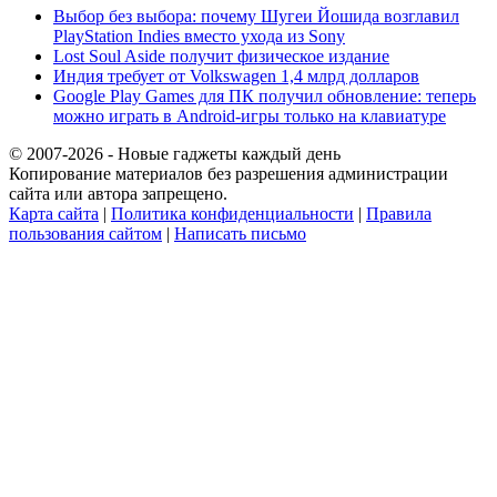
Выбор без выбора: почему Шугеи Йошида возглавил
PlayStation Indies вместо ухода из Sony
Lost Soul Aside получит физическое издание
Индия требует от Volkswagen 1,4 млрд долларов
Google Play Games для ПК получил обновление: теперь
можно играть в Android-игры только на клавиатуре
© 2007-2026 - Новые гаджеты каждый день
Копирование материалов без разрешения администрации
сайта или автора запрещено.
Карта сайта
|
Политика конфиденциальности
|
Правила
пользования сайтом
|
Написать письмо