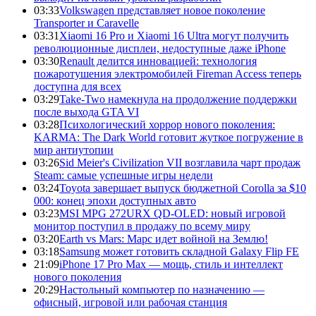
03:33
Volkswagen представляет новое поколение
Transporter и Caravelle
03:31
Xiaomi 16 Pro и Xiaomi 16 Ultra могут получить
революционные дисплеи, недоступные даже iPhone
03:30
Renault делится инновацией: технология
пожаротушения электромобилей Fireman Access теперь
доступна для всех
03:29
Take-Two намекнула на продолжение поддержки
после выхода GTA VI
03:28
Психологический хоррор нового поколения:
KARMA: The Dark World готовит жуткое погружение в
мир антиутопии
03:26
Sid Meier's Civilization VII возглавила чарт продаж
Steam: самые успешные игры недели
03:24
Toyota завершает выпуск бюджетной Corolla за $10
000: конец эпохи доступных авто
03:23
MSI MPG 272URX QD-OLED: новый игровой
монитор поступил в продажу по всему миру
03:20
Earth vs Mars: Марс идет войной на Землю!
03:18
Samsung может готовить складной Galaxy Flip FE
21:09
iPhone 17 Pro Max — мощь, стиль и интеллект
нового поколения
20:29
Настольный компьютер по назначению —
офисный, игровой или рабочая станция