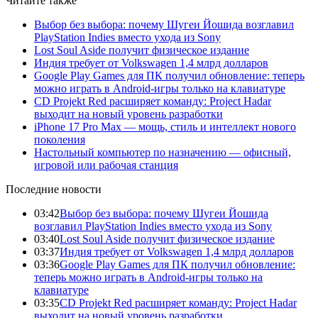
Читайте также
Выбор без выбора: почему Шугеи Йошида возглавил
PlayStation Indies вместо ухода из Sony
Lost Soul Aside получит физическое издание
Индия требует от Volkswagen 1,4 млрд долларов
Google Play Games для ПК получил обновление: теперь
можно играть в Android-игры только на клавиатуре
CD Projekt Red расширяет команду: Project Hadar
выходит на новый уровень разработки
iPhone 17 Pro Max — мощь, стиль и интеллект нового
поколения
Настольный компьютер по назначению — офисный,
игровой или рабочая станция
Последние новости
03:42
Выбор без выбора: почему Шугеи Йошида
возглавил PlayStation Indies вместо ухода из Sony
03:40
Lost Soul Aside получит физическое издание
03:37
Индия требует от Volkswagen 1,4 млрд долларов
03:36
Google Play Games для ПК получил обновление:
теперь можно играть в Android-игры только на
клавиатуре
03:35
CD Projekt Red расширяет команду: Project Hadar
выходит на новый уровень разработки