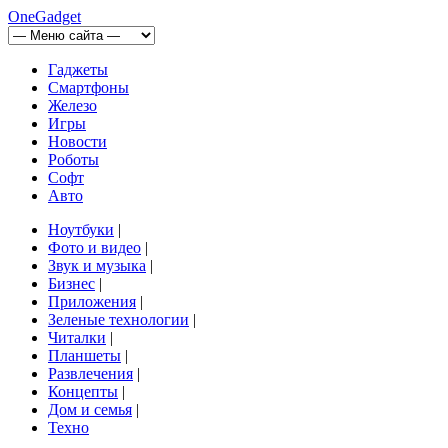
OneGadget
Гаджеты
Смартфоны
Железо
Игры
Новости
Роботы
Софт
Авто
Ноутбуки
|
Фото и видео
|
Звук и музыка
|
Бизнес
|
Приложения
|
Зеленые технологии
|
Читалки
|
Планшеты
|
Развлечения
|
Концепты
|
Дом и семья
|
Техно