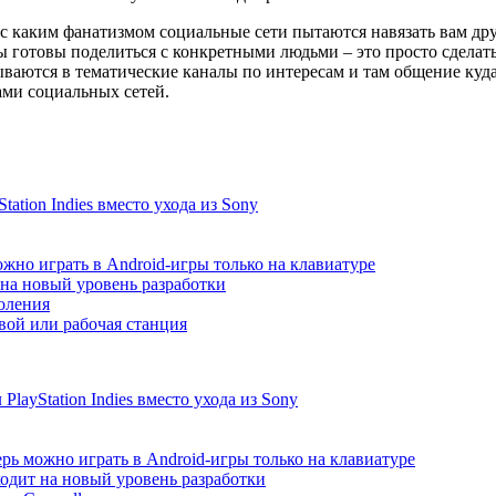
с каким фанатизмом социальные сети пытаются навязать вам друзе
 вы готовы поделиться с конкретными людьми – это просто сделат
вываются в тематические каналы по интересам и там общение ку
ами социальных сетей.
ation Indies вместо ухода из Sony
жно играть в Android-игры только на клавиатуре
т на новый уровень разработки
коления
ой или рабочая станция
ayStation Indies вместо ухода из Sony
рь можно играть в Android-игры только на клавиатуре
ходит на новый уровень разработки