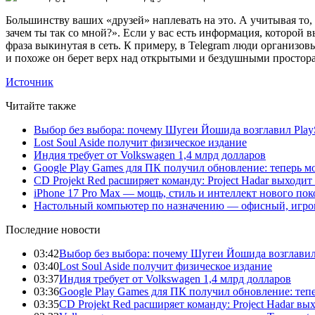
Большинству ваших «друзей» наплевать на это. А учитывая то, 
зачем ты так со мной?». Если у вас есть информация, которой
фраза выкинутая в сеть. К примеру, в Telegram люди организо
и похоже он берет верх над открытыми и бездушными простор
Источник
Читайте также
Выбор без выбора: почему Шугеи Йошида возглавил PlaySt
Lost Soul Aside получит физическое издание
Индия требует от Volkswagen 1,4 млрд долларов
Google Play Games для ПК получил обновление: теперь мо
CD Projekt Red расширяет команду: Project Hadar выходи
iPhone 17 Pro Max — мощь, стиль и интеллект нового по
Настольный компьютер по назначению — офисный, игров
Последние новости
03:42
Выбор без выбора: почему Шугеи Йошида возглавил Pl
03:40
Lost Soul Aside получит физическое издание
03:37
Индия требует от Volkswagen 1,4 млрд долларов
03:36
Google Play Games для ПК получил обновление: тепе
03:35
CD Projekt Red расширяет команду: Project Hadar вы