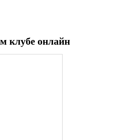
м клубе онлайн