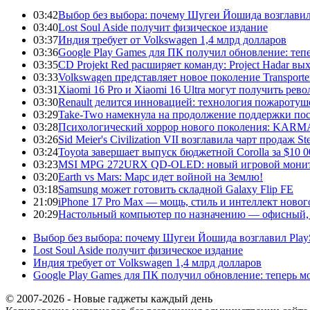
03:42
Выбор без выбора: почему Шугеи Йошида возглавил Pl
03:40
Lost Soul Aside получит физическое издание
03:37
Индия требует от Volkswagen 1,4 млрд долларов
03:36
Google Play Games для ПК получил обновление: тепе
03:35
CD Projekt Red расширяет команду: Project Hadar вы
03:33
Volkswagen представляет новое поколение Transporter
03:31
Xiaomi 16 Pro и Xiaomi 16 Ultra могут получить ре
03:30
Renault делится инновацией: технология пожаротуше
03:29
Take-Two намекнула на продолжение поддержки по
03:28
Психологический хоррор нового поколения: KARMA:
03:26
Sid Meier's Civilization VII возглавила чарт продаж
03:24
Toyota завершает выпуск бюджетной Corolla за $10 
03:23
MSI MPG 272URX QD-OLED: новый игровой монито
03:20
Earth vs Mars: Марс идет войной на Землю!
03:18
Samsung может готовить складной Galaxy Flip FE
21:09
iPhone 17 Pro Max — мощь, стиль и интеллект новог
20:29
Настольный компьютер по назначению — офисный, 
Выбор без выбора: почему Шугеи Йошида возглавил PlaySt
Lost Soul Aside получит физическое издание
Индия требует от Volkswagen 1,4 млрд долларов
Google Play Games для ПК получил обновление: теперь мо
© 2007-2026 - Новые гаджеты каждый день