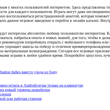
рным у многих пользователей интернетом. Здесь представлены т
ости для каждого пользователя. Играть могут даже несовершенн
жно воспользоваться регистрационной анкетой, которая поможет
ть данное игровое заведение и перейти в онлайн каталог. Внут
будут интересны абсолютно любому пользователю интернетом. Ка
аться, набраться опыта и новых знаний, для того, чтобы в да
ы рекомендуем попробовать открыть с мобильного телефона или 
нно упрощает шансы на победу и отличное времяпрепровождение.
на материальные вознаграждения. Сегодня все игровые прилож
нными играми в любое удобное время. Попробуйте запустить лу
ation Indies вместо ухода из Sony
жно играть в Android-игры только на клавиатуре
т на новый уровень разработки
коления
ой или рабочая станция