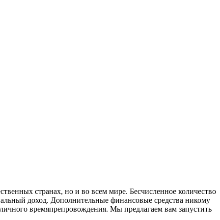
твенных странах, но и во всем мире. Бесчисленное количество
риальный доход. Дополнительные финансовые средства никому
 отличного времяпрепровождения. Мы предлагаем вам запустить