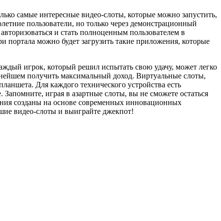
олько самые интересные видео-слоты, которые можно запустить,
олетние пользователи, но только через демонстрационный
 авторизоваться и стать полноценным пользователем в
ри портала можно будет загрузить такие приложения, которые
ждый игрок, который решил испытать свою удачу, может легко
льнейшем получить максимальный доход. Виртуальные слоты,
планшета. Для каждого технического устройства есть
 Запомните, играя в азартные слоты, вы не сможете остаться
ения созданы на основе современных инновационных
чшие видео-слоты и выиграйте джекпот!