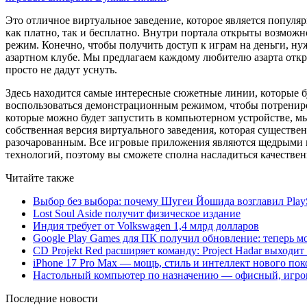
Это отличное виртуальное заведение, которое является популя
как платно, так и бесплатно. Внутри портала открыты возможн
режим. Конечно, чтобы получить доступ к играм на деньги, ну
азартном клубе. Мы предлагаем каждому любителю азарта откры
просто не дадут уснуть.
Здесь находится самые интересные сюжетные линии, которые 
воспользоваться демонстрационным режимом, чтобы потрениров
которые можно будет запустить в компьютерном устройстве, м
собственная версия виртуального заведения, которая существе
разочарованным. Все игровые приложения являются щедрыми 
технологий, поэтому вы сможете сполна насладиться качестве
Читайте также
Выбор без выбора: почему Шугеи Йошида возглавил PlaySt
Lost Soul Aside получит физическое издание
Индия требует от Volkswagen 1,4 млрд долларов
Google Play Games для ПК получил обновление: теперь мо
CD Projekt Red расширяет команду: Project Hadar выходи
iPhone 17 Pro Max — мощь, стиль и интеллект нового по
Настольный компьютер по назначению — офисный, игров
Последние новости