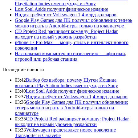
PlayStation Indies вместо ухода из Sony
Lost Soul Aside получит физическое издание
Индия требует от Volkswagen 1,4 млрд долларов
Google Play Games для ПК получил обновление: теперь
можно играть в Android-игры только на клавиатуре
CD Projekt Red расширяет команду: Project Hadar
выходит на новый уровень разработки
iPhone 17 Pro Max — мощь, стиль и интеллект нового
поколения
Настольный компьютер по назначению — офисный,
игровой или рабочая станция
Последние новости
03:42
Выбор без выбора: почему Шугеи Йошида
возглавил PlayStation Indies вместо ухода из Sony
03:40
Lost Soul Aside получит физическое издание
03:37
Индия требует от Volkswagen 1,4 млрд долларов
03:36
Google Play Games для ПК получил обновление:
теперь можно играть в Android-игры только на
клавиатуре
03:35
CD Projekt Red расширяет команду: Project Hadar
выходит на новый уровень разработки
03:33
Volkswagen представляет новое поколение
Transporter и Caravelle