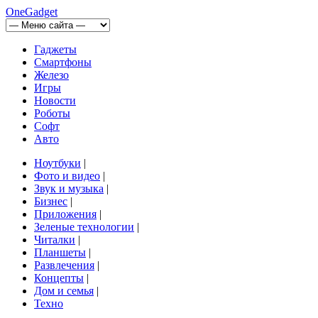
OneGadget
Гаджеты
Смартфоны
Железо
Игры
Новости
Роботы
Софт
Авто
Ноутбуки
|
Фото и видео
|
Звук и музыка
|
Бизнес
|
Приложения
|
Зеленые технологии
|
Читалки
|
Планшеты
|
Развлечения
|
Концепты
|
Дом и семья
|
Техно