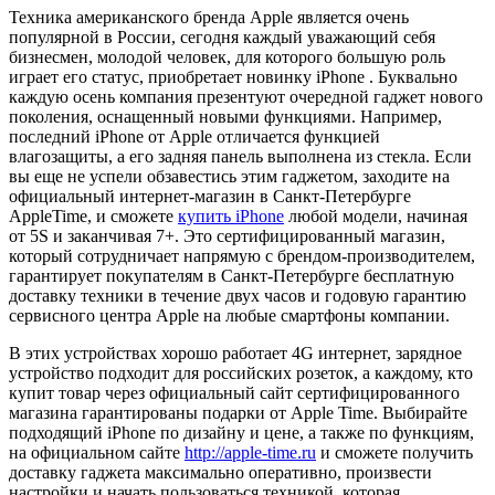
Техника американского бренда Apple является очень
популярной в России, сегодня каждый уважающий себя
бизнесмен, молодой человек, для которого большую роль
играет его статус, приобретает новинку iРhone . Буквально
каждую осень компания презентуют очередной гаджет нового
поколения, оснащенный новыми функциями. Например,
последний iРhone от Аpple отличается функцией
влагозащиты, а его задняя панель выполнена из стекла. Если
вы еще не успели обзавестись этим гаджетом, заходите на
официальный интернет-магазин в Санкт-Петербурге
AppleTime, и сможете
купить iPhone
любой модели, начиная
от 5S и заканчивая 7+. Это сертифицированный магазин,
который сотрудничает напрямую с брендом-производителем,
гарантирует покупателям в Санкт-Петербурге бесплатную
доставку техники в течение двух часов и годовую гарантию
сервисного центра Apple на любые смартфоны компании.
В этих устройствах хорошо работает 4G интернет, зарядное
устройство подходит для российских розеток, а каждому, кто
купит товар через официальный сайт сертифицированного
магазина гарантированы подарки от Apple Time. Выбирайте
подходящий iPhone по дизайну и цене, а также по функциям,
на официальном сайте
http://apple-time.ru
и сможете получить
доставку гаджета максимально оперативно, произвести
настройки и начать пользоваться техникой, которая