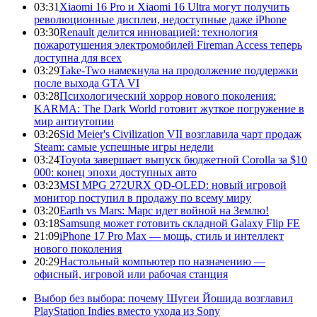
03:31
Xiaomi 16 Pro и Xiaomi 16 Ultra могут получить
революционные дисплеи, недоступные даже iPhone
03:30
Renault делится инновацией: технология
пожаротушения электромобилей Fireman Access теперь
доступна для всех
03:29
Take-Two намекнула на продолжение поддержки
после выхода GTA VI
03:28
Психологический хоррор нового поколения:
KARMA: The Dark World готовит жуткое погружение в
мир антиутопии
03:26
Sid Meier's Civilization VII возглавила чарт продаж
Steam: самые успешные игры недели
03:24
Toyota завершает выпуск бюджетной Corolla за $10
000: конец эпохи доступных авто
03:23
MSI MPG 272URX QD-OLED: новый игровой
монитор поступил в продажу по всему миру
03:20
Earth vs Mars: Марс идет войной на Землю!
03:18
Samsung может готовить складной Galaxy Flip FE
21:09
iPhone 17 Pro Max — мощь, стиль и интеллект
нового поколения
20:29
Настольный компьютер по назначению —
офисный, игровой или рабочая станция
Выбор без выбора: почему Шугеи Йошида возглавил
PlayStation Indies вместо ухода из Sony