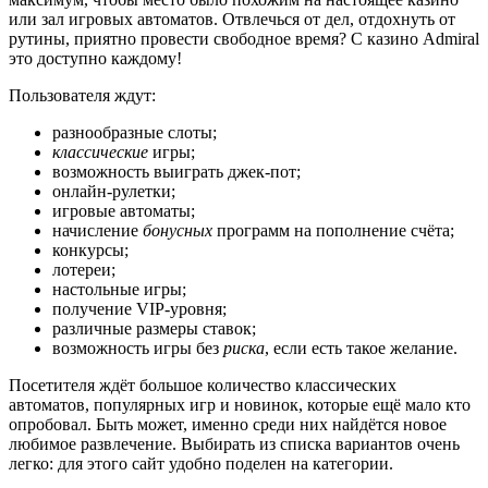
или зал игровых автоматов. Отвлечься от дел, отдохнуть от
рутины, приятно провести свободное время? С казино Admiral
это доступно каждому!
Пользователя ждут:
разнообразные слоты;
классические
игры;
возможность выиграть джек-пот;
онлайн-рулетки;
игровые автоматы;
начисление
бонусных
программ на пополнение счёта;
конкурсы;
лотереи;
настольные игры;
получение VIP-уровня;
различные размеры ставок;
возможность игры без
риска
, если есть такое желание.
Посетителя ждёт большое количество классических
автоматов, популярных игр и новинок, которые ещё мало кто
опробовал. Быть может, именно среди них найдётся новое
любимое развлечение. Выбирать из списка вариантов очень
легко: для этого сайт удобно поделен на категории.