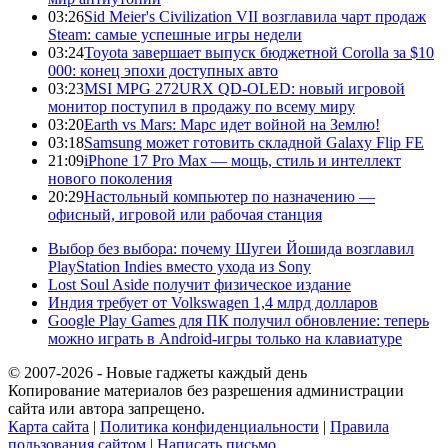
03:26
Sid Meier's Civilization VII возглавила чарт продаж
Steam: самые успешные игры недели
03:24
Toyota завершает выпуск бюджетной Corolla за $10
000: конец эпохи доступных авто
03:23
MSI MPG 272URX QD-OLED: новый игровой
монитор поступил в продажу по всему миру
03:20
Earth vs Mars: Марс идет войной на Землю!
03:18
Samsung может готовить складной Galaxy Flip FE
21:09
iPhone 17 Pro Max — мощь, стиль и интеллект
нового поколения
20:29
Настольный компьютер по назначению —
офисный, игровой или рабочая станция
Выбор без выбора: почему Шугеи Йошида возглавил
PlayStation Indies вместо ухода из Sony
Lost Soul Aside получит физическое издание
Индия требует от Volkswagen 1,4 млрд долларов
Google Play Games для ПК получил обновление: теперь
можно играть в Android-игры только на клавиатуре
© 2007-2026 - Новые гаджеты каждый день
Копирование материалов без разрешения администрации
сайта или автора запрещено.
Карта сайта
|
Политика конфиденциальности
|
Правила
пользования сайтом
|
Написать письмо