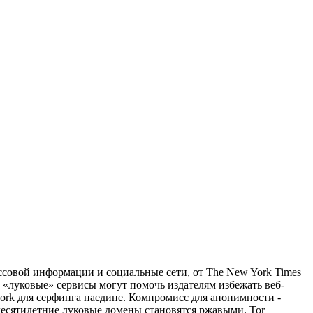
ссовой информации и социальные сети, от The New York Times
 «луковые» сервисы могут помочь издателям избежать веб-
work для серфинга наедине. Компромисс для анонимности -
 десятилетние луковые домены становятся ржавыми, Tor