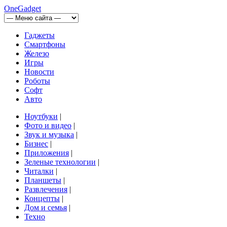
OneGadget
Гаджеты
Смартфоны
Железо
Игры
Новости
Роботы
Софт
Авто
Ноутбуки
|
Фото и видео
|
Звук и музыка
|
Бизнес
|
Приложения
|
Зеленые технологии
|
Читалки
|
Планшеты
|
Развлечения
|
Концепты
|
Дом и семья
|
Техно