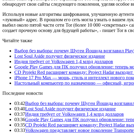
обнародует свои сайты следующего поколения, уделяя особое 
Используя новые алгоритмы шифрования, улучшенную аутентиф
«луковый» адрес. В прошлом его сеть могла узнать о вашем лук
выбил около пятой части сети Tor (более 10 000 «секретных» са
создает прочную основу для будущей работы», - пишет Tor в св
Читайте также
Выбор без выбора: почему Шугеи Йошида возглавил PlaySt
Lost Soul Aside получит физическое издание
Индия требует от Volkswagen 1,4 млрд долларов
Google Play Games для ПК получил обновление: теперь мо
CD Projekt Red расширяет команду: Project Hadar выходи
iPhone 17 Pro Max — мощь, стиль и интеллект нового по
Настольный компьютер по назначению — офисный, игров
Последние новости
03:42
Выбор без выбора: почему Шугеи Йошида возглавил Pl
03:40
Lost Soul Aside получит физическое издание
03:37
Индия требует от Volkswagen 1,4 млрд долларов
03:36
Google Play Games для ПК получил обновление: тепе
03:35
CD Projekt Red расширяет команду: Project Hadar вы
03:33
Volkswagen представляет новое поколение Transporter