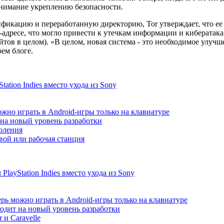
внимание укреплению безопасности.
икацию и переработанную директорию, Tor утверждает, что ее
-адресе, что могло привести к утечкам информации и кибератакам
йтов в целом). «В целом, новая система - это необходимое улучш
оем блоге.
ation Indies вместо ухода из Sony
жно играть в Android-игры только на клавиатуре
т на новый уровень разработки
коления
ой или рабочая станция
ayStation Indies вместо ухода из Sony
рь можно играть в Android-игры только на клавиатуре
ходит на новый уровень разработки
 и Caravelle