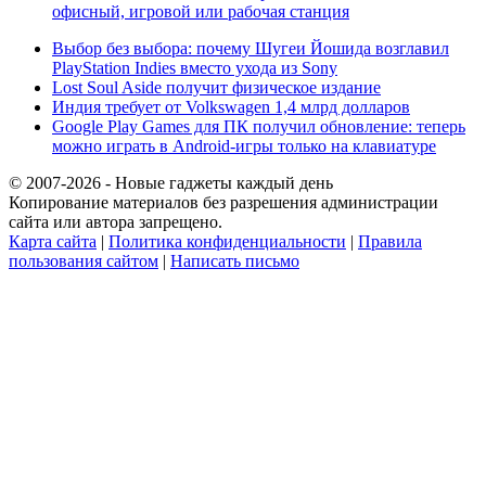
офисный, игровой или рабочая станция
Выбор без выбора: почему Шугеи Йошида возглавил
PlayStation Indies вместо ухода из Sony
Lost Soul Aside получит физическое издание
Индия требует от Volkswagen 1,4 млрд долларов
Google Play Games для ПК получил обновление: теперь
можно играть в Android-игры только на клавиатуре
© 2007-2026 - Новые гаджеты каждый день
Копирование материалов без разрешения администрации
сайта или автора запрещено.
Карта сайта
|
Политика конфиденциальности
|
Правила
пользования сайтом
|
Написать письмо