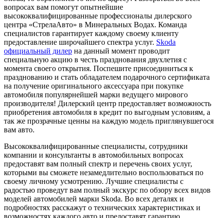
вопросах вам помогут опытнейшие
высококвалифицированные профессионалы дилерского
центра «СтрелаАвто» в Минеральных Водах. Команда
специалистов гарантирует каждому своему клиенту
предоставление широчайшего спектра услуг.
Skoda
официальный дилер
на данный момент проводит
специальную акцию в честь празднования двухлетия с
момента своего открытия. Поспешите присоединиться к
празднованию и стать обладателем подарочного сертификата
на получение оригинального аксессуара при покупке
автомобиля популярнейшей марки ведущего мирового
производителя! Дилерский центр предоставляет возможность
приобретения автомобиля в кредит по выгодным условиям, а
так же прозрачные ценны на каждую модель приглянувшегося
вам авто.
Высококвалифицированные специалисты, сотрудники
компании и консультанты в автомобильных вопросах
предоставят вам полный спектр и перечень своих услуг,
которыми вы сможете незамедлительно воспользоваться по
своему личному усмотрению. Лучшие специалисты с
радостью проведут вам полный экскурс по обзору всех видов
моделей автомобилей марки Skoda. Во всех деталях и
подробностях расскажут о технических характеристиках и
возможностях каждого авто и предоставят гарантию