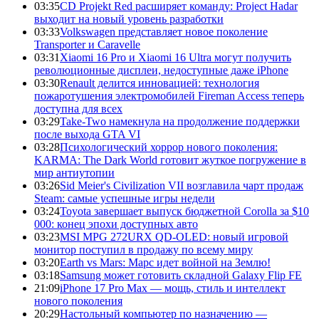
03:35
CD Projekt Red расширяет команду: Project Hadar
выходит на новый уровень разработки
03:33
Volkswagen представляет новое поколение
Transporter и Caravelle
03:31
Xiaomi 16 Pro и Xiaomi 16 Ultra могут получить
революционные дисплеи, недоступные даже iPhone
03:30
Renault делится инновацией: технология
пожаротушения электромобилей Fireman Access теперь
доступна для всех
03:29
Take-Two намекнула на продолжение поддержки
после выхода GTA VI
03:28
Психологический хоррор нового поколения:
KARMA: The Dark World готовит жуткое погружение в
мир антиутопии
03:26
Sid Meier's Civilization VII возглавила чарт продаж
Steam: самые успешные игры недели
03:24
Toyota завершает выпуск бюджетной Corolla за $10
000: конец эпохи доступных авто
03:23
MSI MPG 272URX QD-OLED: новый игровой
монитор поступил в продажу по всему миру
03:20
Earth vs Mars: Марс идет войной на Землю!
03:18
Samsung может готовить складной Galaxy Flip FE
21:09
iPhone 17 Pro Max — мощь, стиль и интеллект
нового поколения
20:29
Настольный компьютер по назначению —