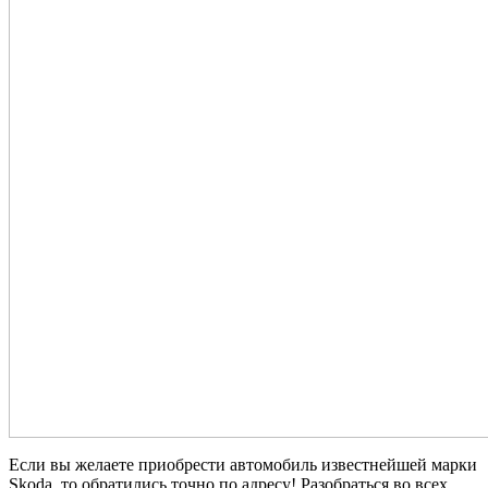
Если вы желаете приобрести автомобиль известнейшей марки
Skoda, то обратились точно по адресу! Разобраться во всех