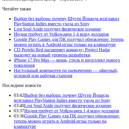
Читайте также
Выбор без выбора: почему Шугеи Йошида возглавил
PlayStation Indies вместо ухода из Sony
Lost Soul Aside получит физическое издание
Индия требует от Volkswagen 1,4 млрд долларов
Google Play Games для ПК получил обновление: теперь
можно играть в Android-игры только на клавиатуре
CD Projekt Red расширяет команду: Project Hadar
выходит на новый уровень разработки
iPhone 17 Pro Max — мощь, стиль и интеллект нового
поколения
Настольный компьютер по назначению — офисный,
игровой или рабочая станция
Последние новости
03:42
Выбор без выбора: почему Шугеи Йошида
возглавил PlayStation Indies вместо ухода из Sony
03:40
Lost Soul Aside получит физическое издание
03:37
Индия требует от Volkswagen 1,4 млрд долларов
03:36
Google Play Games для ПК получил обновление:
теперь можно играть в Android-игры только на
клавиатуре