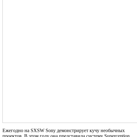
Ежегодно на SXSW Sony демонстрирует кучу необычных
проектов. В этом году она представила систему Superception