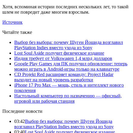
Хотя, вспоминая истории последних нескольких лет, то такой
шлем не повредит даже многим взрослым.
Источник
Читайте также
Выбор без выбора: почему Шугеи Йошида возглавил
PlayStation Indies вместо ухода из Sony
Lost Soul Aside получит физическое издание
Индия требует от Volkswagen 1,4 млрд долларов
Google Play Games для ПК получил обновление: теперь
можно играть в Android-игры только на клавиатуре
CD Projekt Red расширяет команду: Project Hadar
выходит на новый уровень разработки
iPhone 17 Pro Max — мощь, стиль и интеллект нового
поколения
Настольный компьютер по назначению — офисный,
игровой или рабочая станция
Последние новости
03:42
Выбор без выбора: почему Шугеи Йошида
возглавил PlayStation Indies вместо ухода из Sony
03:40
Lost Soul Aside получит физическое издание