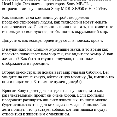
Head Light. Это шлем с проектором Sony MP-CL1,
встроенными наушниками Sony MDR-XB950 и HTC Vive.
Как заявляет сама компания, устройство должно
продемонстрировать людям, как технологии могут менять
наши ощущения. Сейчас они решили показать, как животные
используют свои чувства, чтобы понять окружающий мир.
Допустим, как комары ориентируются в поисках крови.
В наушниках мы слышим жужжащие звуки, в то время как
проектор показывает нам мир так, как видит его комар. А как
же запах? Как бы это глупо не звучало, но он тоже
отображается в проекции.
Вторая демонстрация показывает мир глазами бабочки. Вы
увидите на стене яркую, абстрактную мозаику. Да, именно так
они и видят мир. Зато им не нужен дилер! :)
Вряд ли Sony претендовали здесь на научность, зато как
развлекательный проект он очень хорош. Если компания
продолжит расширять линейку животных, то шлем можно
будет использовать в детских садах и младшей школе. Так
дети поймут, что чувствует собака, кот или мышка и будут
относиться к животным с уважением.