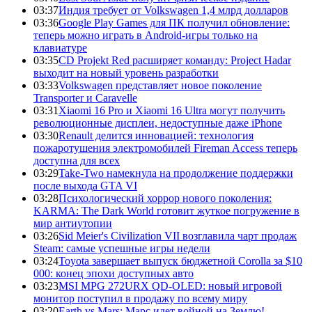
03:37
Индия требует от Volkswagen 1,4 млрд долларов
03:36
Google Play Games для ПК получил обновление:
теперь можно играть в Android-игры только на
клавиатуре
03:35
CD Projekt Red расширяет команду: Project Hadar
выходит на новый уровень разработки
03:33
Volkswagen представляет новое поколение
Transporter и Caravelle
03:31
Xiaomi 16 Pro и Xiaomi 16 Ultra могут получить
революционные дисплеи, недоступные даже iPhone
03:30
Renault делится инновацией: технология
пожаротушения электромобилей Fireman Access теперь
доступна для всех
03:29
Take-Two намекнула на продолжение поддержки
после выхода GTA VI
03:28
Психологический хоррор нового поколения:
KARMA: The Dark World готовит жуткое погружение в
мир антиутопии
03:26
Sid Meier's Civilization VII возглавила чарт продаж
Steam: самые успешные игры недели
03:24
Toyota завершает выпуск бюджетной Corolla за $10
000: конец эпохи доступных авто
03:23
MSI MPG 272URX QD-OLED: новый игровой
монитор поступил в продажу по всему миру
03:20
Earth vs Mars: Марс идет войной на Землю!