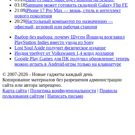
03:18
Samsung может готовить складной Galaxy Flip FE
21:09
iPhone 17 Pro Max — мощь, стиль и интеллект
нового поколения
20:29
Настольный компьютер по назначению —
офисный, игровой или рабочая станция
Выбор без выбора: почему Шугеи Йошида возглавил
PlayStation Indies вместо ухода из Sony
Lost Soul Aside получит физическое издание
Индия требует от Volkswagen 1,4 млрд долларов
Google Play Games для ПК получил обновление: теперь
можно играть в Android-игры только на клавиатуре
© 2007-2026 - Новые гаджеты каждый день
Копирование материалов без разрешения администрации
сайта или автора запрещено.
Карта сайта
|
Политика конфиденциальности
|
Правила
пользования сайтом
|
Написать письмо