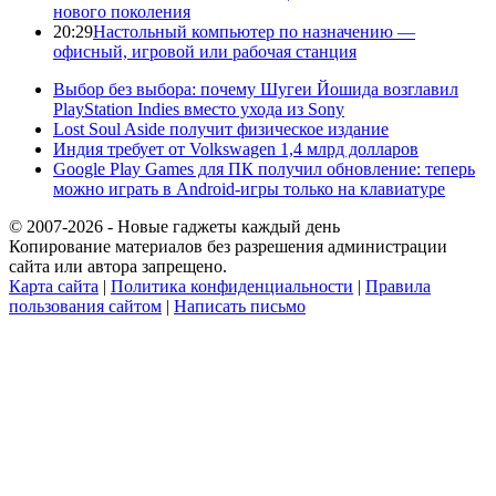
нового поколения
20:29
Настольный компьютер по назначению —
офисный, игровой или рабочая станция
Выбор без выбора: почему Шугеи Йошида возглавил
PlayStation Indies вместо ухода из Sony
Lost Soul Aside получит физическое издание
Индия требует от Volkswagen 1,4 млрд долларов
Google Play Games для ПК получил обновление: теперь
можно играть в Android-игры только на клавиатуре
© 2007-2026 - Новые гаджеты каждый день
Копирование материалов без разрешения администрации
сайта или автора запрещено.
Карта сайта
|
Политика конфиденциальности
|
Правила
пользования сайтом
|
Написать письмо