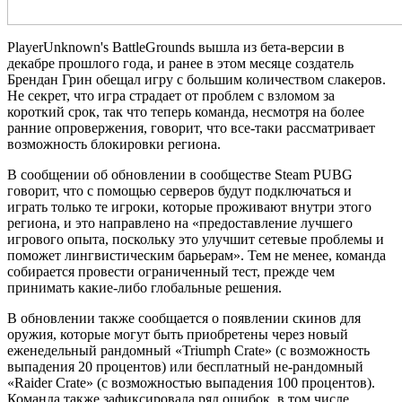
PlayerUnknown's BattleGrounds вышла из бета-версии в
декабре прошлого года, и ранее в этом месяце создатель
Брендан Грин обещал игру с большим количеством слакеров.
Не секрет, что игра страдает от проблем с взломом за
короткий срок, так что теперь команда, несмотря на более
ранние опровержения, говорит, что все-таки рассматривает
возможность блокировки региона.
В сообщении об обновлении в сообществе Steam PUBG
говорит, что с помощью серверов будут подключаться и
играть только те игроки, которые проживают внутри этого
региона, и это направлено на «предоставление лучшего
игрового опыта, поскольку это улучшит сетевые проблемы и
поможет лингвистическим барьерам». Тем не менее, команда
собирается провести ограниченный тест, прежде чем
принимать какие-либо глобальные решения.
В обновлении также сообщается о появлении скинов для
оружия, которые могут быть приобретены через новый
еженедельный рандомный «Triumph Crate» (с возможность
выпадения 20 процентов) или бесплатный не-рандомный
«Raider Crate» (с возможностью выпадения 100 процентов).
Команда также зафиксировала ряд ошибок, в том числе