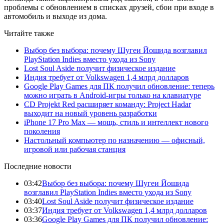
проблемы с обновлением в списках друзей, сбои при входе в
автомобиль и выходе из дома.
Читайте также
Выбор без выбора: почему Шугеи Йошида возглавил
PlayStation Indies вместо ухода из Sony
Lost Soul Aside получит физическое издание
Индия требует от Volkswagen 1,4 млрд долларов
Google Play Games для ПК получил обновление: теперь
можно играть в Android-игры только на клавиатуре
CD Projekt Red расширяет команду: Project Hadar
выходит на новый уровень разработки
iPhone 17 Pro Max — мощь, стиль и интеллект нового
поколения
Настольный компьютер по назначению — офисный,
игровой или рабочая станция
Последние новости
03:42
Выбор без выбора: почему Шугеи Йошида
возглавил PlayStation Indies вместо ухода из Sony
03:40
Lost Soul Aside получит физическое издание
03:37
Индия требует от Volkswagen 1,4 млрд долларов
03:36
Google Play Games для ПК получил обновление: