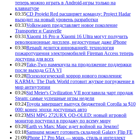
теперь можно играть в Android-игры только на
клавиатуре
03:35
CD Projekt Red расширяет команду: Project Hadar
выходит на новый уровень разработки
03:33
Volkswagen представляет новое поколение
Transporter и Caravelle
03:31
Xiaomi 16 Pro и Xiaomi 16 Ultra могут получить
революционные дисплеи, недоступные даже iPhone
03:30
Renault делится инновацией: технология
пожаротушения электромобилей Fireman Access теперь
доступна для всех
03:29
Take-Two намекнула на продолжение поддержки
после выхода GTA VI
03:28
Психологический хоррор нового поколения:
KARMA: The Dark World готовит жуткое погружение в
мир антиутопии
03:26
Sid Meier's Civilization VII возглавила чарт продаж
Steam: самые успешные игры недели
03:24
Toyota завершает выпуск бюджетной Corolla за $10
000: конец эпохи доступных авто
03:23
MSI MPG 272URX QD-OLED: новый игровой
монитор поступил в продажу по всему миру
03:20
Earth vs Mars: Марс идет войной на Землю!
03:18
Samsung может готовить складной Galaxy Flip FE
21:09
iPhone 17 Pro Max — мощь, стиль и интеллект