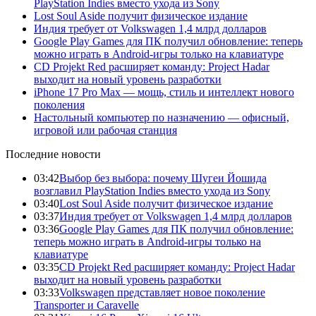
PlayStation Indies вместо ухода из Sony
Lost Soul Aside получит физическое издание
Индия требует от Volkswagen 1,4 млрд долларов
Google Play Games для ПК получил обновление: теперь
можно играть в Android-игры только на клавиатуре
CD Projekt Red расширяет команду: Project Hadar
выходит на новый уровень разработки
iPhone 17 Pro Max — мощь, стиль и интеллект нового
поколения
Настольный компьютер по назначению — офисный,
игровой или рабочая станция
Последние новости
03:42
Выбор без выбора: почему Шугеи Йошида
возглавил PlayStation Indies вместо ухода из Sony
03:40
Lost Soul Aside получит физическое издание
03:37
Индия требует от Volkswagen 1,4 млрд долларов
03:36
Google Play Games для ПК получил обновление:
теперь можно играть в Android-игры только на
клавиатуре
03:35
CD Projekt Red расширяет команду: Project Hadar
выходит на новый уровень разработки
03:33
Volkswagen представляет новое поколение
Transporter и Caravelle