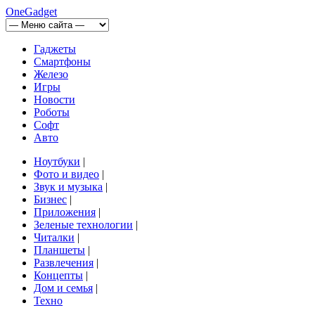
OneGadget
Гаджеты
Смартфоны
Железо
Игры
Новости
Роботы
Софт
Авто
Ноутбуки
|
Фото и видео
|
Звук и музыка
|
Бизнес
|
Приложения
|
Зеленые технологии
|
Читалки
|
Планшеты
|
Развлечения
|
Концепты
|
Дом и семья
|
Техно