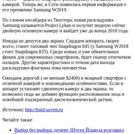
камерой. Теперь же, в Сети появилась первая информация о
его преемнике Samsung W2019.
По словам инсайдера из Твиттера, новая раскладушка
Samsung называется Project Lykan и получит модную сейчас
двойную основную камеру и выйдет уже до конца 2018 года.
Никуда не денутся два экрана. Сердцем аппарата, скорее
всего, станет топовый чип Snapdragon 845 (у Samsung W2018
стоит Snapdragon 835). Среди новых и уже обязательных
фишек для современных смартфонов, будет сканер отпечатков
пальцев. Другие характеристики и точная дата выхода
раскладушки-флагмана пока неизвестны.
Ожидаем дорогой ( не меньше $2400) и мощный смартфон с
отличной камерой и новомодными особенностями. Если в
аппарат установят сдвоенную камеру и два экрана, то
возможно сюда же добавят функцию распознавания лица и
новейший подэкранный дактилоскопический датчик.
Источник:
http://fond-sovest.ru
Читайте также
Выбор без выбора: почему Шугеи Йошида возглавил