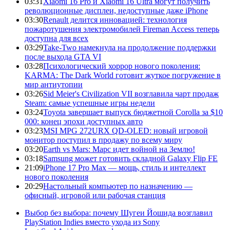
03:31
Xiaomi 16 Pro и Xiaomi 16 Ultra могут получить
революционные дисплеи, недоступные даже iPhone
03:30
Renault делится инновацией: технология
пожаротушения электромобилей Fireman Access теперь
доступна для всех
03:29
Take-Two намекнула на продолжение поддержки
после выхода GTA VI
03:28
Психологический хоррор нового поколения:
KARMA: The Dark World готовит жуткое погружение в
мир антиутопии
03:26
Sid Meier's Civilization VII возглавила чарт продаж
Steam: самые успешные игры недели
03:24
Toyota завершает выпуск бюджетной Corolla за $10
000: конец эпохи доступных авто
03:23
MSI MPG 272URX QD-OLED: новый игровой
монитор поступил в продажу по всему миру
03:20
Earth vs Mars: Марс идет войной на Землю!
03:18
Samsung может готовить складной Galaxy Flip FE
21:09
iPhone 17 Pro Max — мощь, стиль и интеллект
нового поколения
20:29
Настольный компьютер по назначению —
офисный, игровой или рабочая станция
Выбор без выбора: почему Шугеи Йошида возглавил
PlayStation Indies вместо ухода из Sony