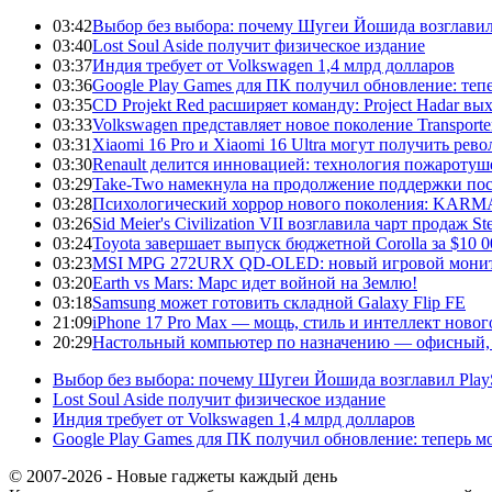
03:42
Выбор без выбора: почему Шугеи Йошида возглавил Pl
03:40
Lost Soul Aside получит физическое издание
03:37
Индия требует от Volkswagen 1,4 млрд долларов
03:36
Google Play Games для ПК получил обновление: тепе
03:35
CD Projekt Red расширяет команду: Project Hadar вы
03:33
Volkswagen представляет новое поколение Transporter
03:31
Xiaomi 16 Pro и Xiaomi 16 Ultra могут получить ре
03:30
Renault делится инновацией: технология пожаротуше
03:29
Take-Two намекнула на продолжение поддержки по
03:28
Психологический хоррор нового поколения: KARMA:
03:26
Sid Meier's Civilization VII возглавила чарт продаж
03:24
Toyota завершает выпуск бюджетной Corolla за $10 
03:23
MSI MPG 272URX QD-OLED: новый игровой монито
03:20
Earth vs Mars: Марс идет войной на Землю!
03:18
Samsung может готовить складной Galaxy Flip FE
21:09
iPhone 17 Pro Max — мощь, стиль и интеллект новог
20:29
Настольный компьютер по назначению — офисный, 
Выбор без выбора: почему Шугеи Йошида возглавил PlaySt
Lost Soul Aside получит физическое издание
Индия требует от Volkswagen 1,4 млрд долларов
Google Play Games для ПК получил обновление: теперь мо
© 2007-2026 - Новые гаджеты каждый день