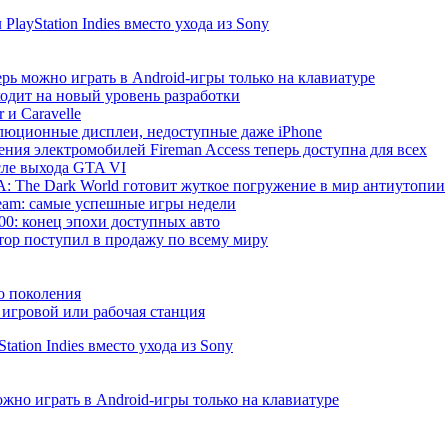
ayStation Indies вместо ухода из Sony
рь можно играть в Android-игры только на клавиатуре
ходит на новый уровень разработки
 и Caravelle
волюционные дисплеи, недоступные даже iPhone
ния электромобилей Fireman Access теперь доступна для всех
сле выхода GTA VI
 The Dark World готовит жуткое погружение в мир антиутопии
 Steam: самые успешные игры недели
000: конец эпохи доступных авто
р поступил в продажу по всему миру
о поколения
игровой или рабочая станция
ation Indies вместо ухода из Sony
жно играть в Android-игры только на клавиатуре