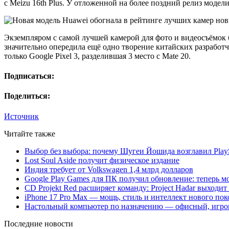
с Meizu 16th Plus. У отложенной на более поздний релиз модел
Экземпляром с самой лучшей камерой для фото и видеосъёмок 
значительно опередила ещё одно творение китайских разработч
только Google Pixel 3, разделившая 3 место с Mate 20.
Подписаться:
Поделиться:
Источник
Читайте также
Выбор без выбора: почему Шугеи Йошида возглавил PlaySt
Lost Soul Aside получит физическое издание
Индия требует от Volkswagen 1,4 млрд долларов
Google Play Games для ПК получил обновление: теперь мо
CD Projekt Red расширяет команду: Project Hadar выходи
iPhone 17 Pro Max — мощь, стиль и интеллект нового по
Настольный компьютер по назначению — офисный, игров
Последние новости