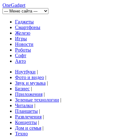
OneGadget
Гаджеты
Смартфоны
Железо
Игры
Новости
Роботы
Софт
Авто
Ноутбуки
|
Фото и видео
|
Звук и музыка
|
Бизнес
|
Приложения
|
Зеленые технологии
|
Читалки
|
Планшеты
|
Развлечения
|
Концепты
|
Дом и семья
|
Техно