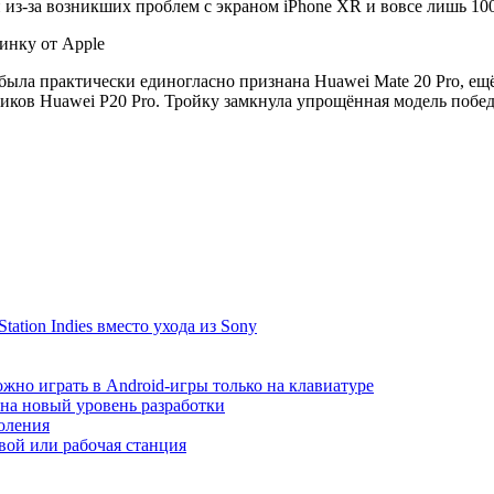
и из-за возникших проблем с экраном iPhone XR и вовсе лишь 100
была практически единогласно признана Huawei Mate 20 Pro, ещ
иков Huawei P20 Pro. Тройку замкнула упрощённая модель побед
ation Indies вместо ухода из Sony
жно играть в Android-игры только на клавиатуре
т на новый уровень разработки
коления
ой или рабочая станция