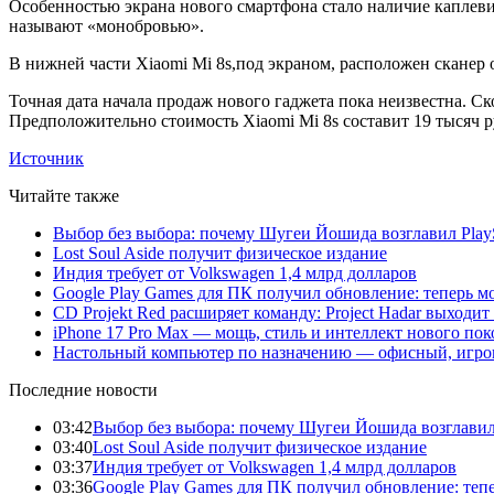
Особенностью экрана нового смартфона стало наличие каплеви
называют «монобровью».
В нижней части Xiaomi Mi 8s,под экраном, расположен сканер 
Точная дата начала продаж нового гаджета пока неизвестна. С
Предположительно стоимость Xiaomi Mi 8s составит 19 тысяч р
Источник
Читайте также
Выбор без выбора: почему Шугеи Йошида возглавил PlaySt
Lost Soul Aside получит физическое издание
Индия требует от Volkswagen 1,4 млрд долларов
Google Play Games для ПК получил обновление: теперь мо
CD Projekt Red расширяет команду: Project Hadar выходи
iPhone 17 Pro Max — мощь, стиль и интеллект нового по
Настольный компьютер по назначению — офисный, игров
Последние новости
03:42
Выбор без выбора: почему Шугеи Йошида возглавил Pl
03:40
Lost Soul Aside получит физическое издание
03:37
Индия требует от Volkswagen 1,4 млрд долларов
03:36
Google Play Games для ПК получил обновление: тепе