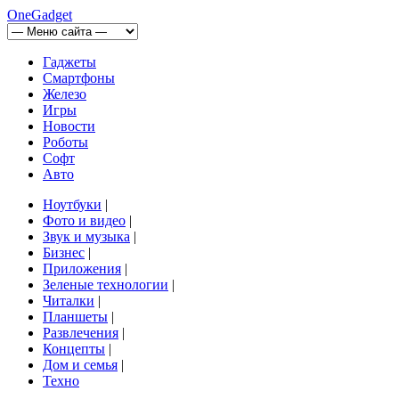
OneGadget
Гаджеты
Смартфоны
Железо
Игры
Новости
Роботы
Софт
Авто
Ноутбуки
|
Фото и видео
|
Звук и музыка
|
Бизнес
|
Приложения
|
Зеленые технологии
|
Читалки
|
Планшеты
|
Развлечения
|
Концепты
|
Дом и семья
|
Техно