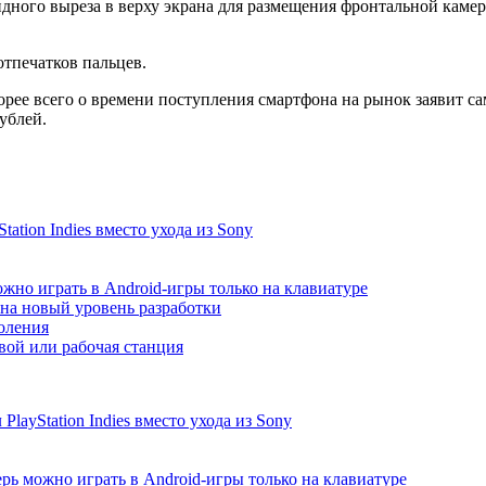
дного выреза в верху экрана для размещения фронтальной каме
отпечатков пальцев.
корее всего о времени поступления смартфона на рынок заявит с
ублей.
ation Indies вместо ухода из Sony
жно играть в Android-игры только на клавиатуре
т на новый уровень разработки
коления
ой или рабочая станция
ayStation Indies вместо ухода из Sony
рь можно играть в Android-игры только на клавиатуре