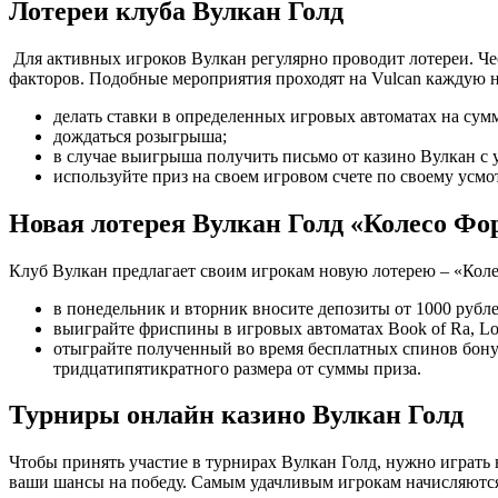
Лотереи клуба Вулкан Голд
Для активных игроков Вулкан регулярно проводит лотереи. Че
факторов. Подобные мероприятия проходят на Vulcan каждую н
делать ставки в определенных игровых автоматах на сум
дождаться розыгрыша;
в случае выигрыша получить письмо от казино Вулкан с 
используйте приз на своем игровом счете по своему усм
Новая лотерея Вулкан Голд «Колесо Ф
Клуб Вулкан предлагает своим игрокам новую лотерею – «Кол
в понедельник и вторник вносите депозиты от 1000 рубле
выиграйте фриспины в игровых автоматах Book of Ra, Lor
отыграйте полученный во время бесплатных спинов бонус 
тридцатипятикратного размера от суммы приза.
Турниры онлайн казино Вулкан Голд
Чтобы принять участие в турнирах Вулкан Голд, нужно играть 
ваши шансы на победу. Самым удачливым игрокам начисляютс