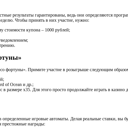
стные результаты гарантированы, ведь они определяются програ
еделю. Чтобы принять в них участие, нужно:
му стоимости купона – 1000 рублей;
уведомлением;
отрению.
ортуны»
есо фортуны». Примите участие в розыгрыше следующим образо
й;
d of Ocean и др.;
в размере х35. Для этого просто продолжайте играть в казино д
в определенные игровые автоматы. Делая реальные ставки, вы бу
я престижные награды: