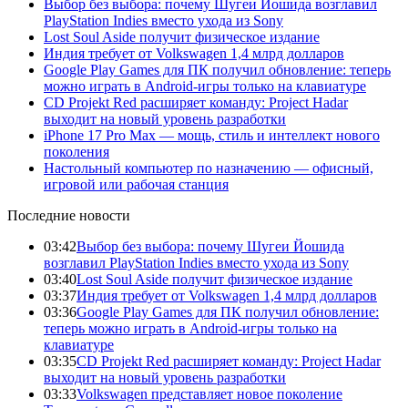
Выбор без выбора: почему Шугеи Йошида возглавил
PlayStation Indies вместо ухода из Sony
Lost Soul Aside получит физическое издание
Индия требует от Volkswagen 1,4 млрд долларов
Google Play Games для ПК получил обновление: теперь
можно играть в Android-игры только на клавиатуре
CD Projekt Red расширяет команду: Project Hadar
выходит на новый уровень разработки
iPhone 17 Pro Max — мощь, стиль и интеллект нового
поколения
Настольный компьютер по назначению — офисный,
игровой или рабочая станция
Последние новости
03:42
Выбор без выбора: почему Шугеи Йошида
возглавил PlayStation Indies вместо ухода из Sony
03:40
Lost Soul Aside получит физическое издание
03:37
Индия требует от Volkswagen 1,4 млрд долларов
03:36
Google Play Games для ПК получил обновление:
теперь можно играть в Android-игры только на
клавиатуре
03:35
CD Projekt Red расширяет команду: Project Hadar
выходит на новый уровень разработки
03:33
Volkswagen представляет новое поколение