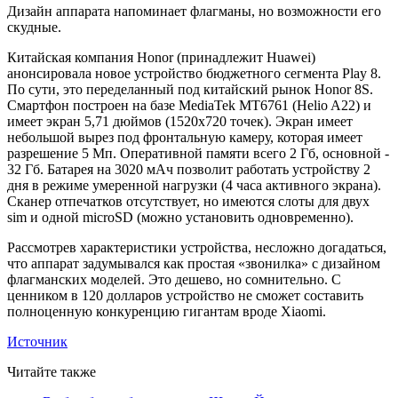
Дизайн аппарата напоминает флагманы, но возможности его
скудные.
Китайская компания Honor (принадлежит Huawei)
анонсировала новое устройство бюджетного сегмента Play 8.
По сути, это переделанный под китайский рынок Honor 8S.
Смартфон построен на базе MediaTek MT6761 (Helio A22) и
имеет экран 5,71 дюймов (1520х720 точек). Экран имеет
небольшой вырез под фронтальную камеру, которая имеет
разрешение 5 Мп. Оперативной памяти всего 2 Гб, основной -
32 Гб. Батарея на 3020 мАч позволит работать устройству 2
дня в режиме умеренной нагрузки (4 часа активного экрана).
Сканер отпечатков отсутствует, но имеются слоты для двух
sim и одной microSD (можно установить одновременно).
Рассмотрев характеристики устройства, несложно догадаться,
что аппарат задумывался как простая «звонилка» с дизайном
флагманских моделей. Это дешево, но сомнительно. С
ценником в 120 долларов устройство не сможет составить
полноценную конкуренцию гигантам вроде Xiaomi.
Источник
Читайте также