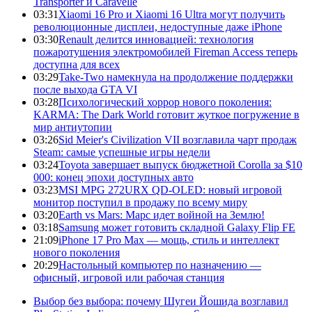
Transporter и Caravelle
03:31
Xiaomi 16 Pro и Xiaomi 16 Ultra могут получить
революционные дисплеи, недоступные даже iPhone
03:30
Renault делится инновацией: технология
пожаротушения электромобилей Fireman Access теперь
доступна для всех
03:29
Take-Two намекнула на продолжение поддержки
после выхода GTA VI
03:28
Психологический хоррор нового поколения:
KARMA: The Dark World готовит жуткое погружение в
мир антиутопии
03:26
Sid Meier's Civilization VII возглавила чарт продаж
Steam: самые успешные игры недели
03:24
Toyota завершает выпуск бюджетной Corolla за $10
000: конец эпохи доступных авто
03:23
MSI MPG 272URX QD-OLED: новый игровой
монитор поступил в продажу по всему миру
03:20
Earth vs Mars: Марс идет войной на Землю!
03:18
Samsung может готовить складной Galaxy Flip FE
21:09
iPhone 17 Pro Max — мощь, стиль и интеллект
нового поколения
20:29
Настольный компьютер по назначению —
офисный, игровой или рабочая станция
Выбор без выбора: почему Шугеи Йошида возглавил