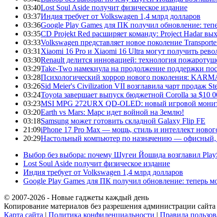
03:40
Lost Soul Aside получит физическое издание
03:37
Индия требует от Volkswagen 1,4 млрд долларов
03:36
Google Play Games для ПК получил обновление: тепе
03:35
CD Projekt Red расширяет команду: Project Hadar вы
03:33
Volkswagen представляет новое поколение Transporter
03:31
Xiaomi 16 Pro и Xiaomi 16 Ultra могут получить ре
03:30
Renault делится инновацией: технология пожаротуше
03:29
Take-Two намекнула на продолжение поддержки по
03:28
Психологический хоррор нового поколения: KARMA:
03:26
Sid Meier's Civilization VII возглавила чарт продаж
03:24
Toyota завершает выпуск бюджетной Corolla за $10 
03:23
MSI MPG 272URX QD-OLED: новый игровой монито
03:20
Earth vs Mars: Марс идет войной на Землю!
03:18
Samsung может готовить складной Galaxy Flip FE
21:09
iPhone 17 Pro Max — мощь, стиль и интеллект новог
20:29
Настольный компьютер по назначению — офисный, 
Выбор без выбора: почему Шугеи Йошида возглавил PlaySt
Lost Soul Aside получит физическое издание
Индия требует от Volkswagen 1,4 млрд долларов
Google Play Games для ПК получил обновление: теперь мо
© 2007-2026 - Новые гаджеты каждый день
Копирование материалов без разрешения администрации сайта 
Карта сайта
|
Политика конфиденциальности
|
Правила пользов