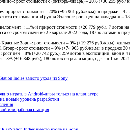
но»: рост стоимости с (октябрь-январь) – 20% (+30 255 руб./ кв
: прирост стоимости – 20% (+95 961 руб./кв.м); в продаже – 9 лот
ласса от компании «Группа Эталон»: рост цен на «квадрат» – 18% 
елопмент»: 11%-й прирост стоимости (+26 779 руб.), 7 лотов на р
са со сроком сдачи во 2 квартале 2022 года, 187-ю лотами в пр
Красные Зори»: рост стоимости – 9% (+19 276 руб./кв.м); жилых п
l Group»: рост стоимости – 9% (+74 963 руб./кв.м); в продаже 30 
рост цен – 8% (+20 742 руб.); 259 лотов в экспозиции; ввод в 4 
– 8% (+16 848 руб.); 180 лотов на реализации; сдача в 1 кв. 2021
ation Indies вместо ухода из Sony
жно играть в Android-игры только на клавиатуре
т на новый уровень разработки
коления
ой или рабочая станция
ayStation Indies вместо ухода из Sony