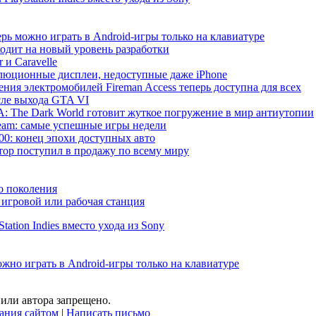
рь можно играть в Android-игры только на клавиатуре
ходит на новый уровень разработки
 и Caravelle
волюционные дисплеи, недоступные даже iPhone
ния электромобилей Fireman Access теперь доступна для всех
сле выхода GTA VI
 The Dark World готовит жуткое погружение в мир антиутопии
 Steam: самые успешные игры недели
000: конец эпохи доступных авто
р поступил в продажу по всему миру
о поколения
игровой или рабочая станция
ation Indies вместо ухода из Sony
жно играть в Android-игры только на клавиатуре
или автора запрещено.
ания сайтом
|
Написать письмо