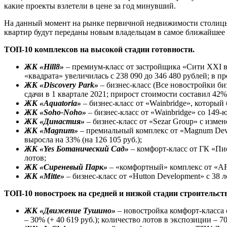
какие проекты взлетели в цене за год минувший.
На данный момент на рынке первичной недвижимости столицы п
квартир будут переданы новым владельцам в самое ближайшее 
ТОП-10 комплексов на высокой стадии готовности.
ЖК «
Hill
8»
– премиум-класс от застройщика «Сити ХХI век
«квадрата» увеличилась с 238 090 до 346 480 рублей; в пр
ЖК «
Discovery
Park
»
– бизнес-класс (Все новостройки биз
сдачи в 1 квартале 2021; прирост стоимости составил 42% 
ЖК «
Aquatoria
»
– бизнес-класс от «Wainbridge», который б
ЖК «
Soho
-
Noho
»
– бизнес-класс от «Wainbridge» со 149-
ЖК «Династия»
– бизнес-класс от «Sezar Group» с измен
ЖК «
Magnum
»
– премиальный комплекс от «Magnum Develo
выросла на 33% (на 126 105 руб.);
ЖК «
Yes
Ботанический Сад»
– комфорт-класс от ГК «Пион
лотов;
ЖК «Сиреневый Парк»
– «комфортный» комплекс от «AFI 
ЖК «
Mitte
»
– бизнес-класс от «Hutton Development» с 38 л
ТОП-10 новостроек на средней и низкой стадии строительст
ЖК «Движение Тушино»
– новостройка комфорт-класса 
– 30% (+ 40 619 руб.); количество лотов в экспозиции – 70 