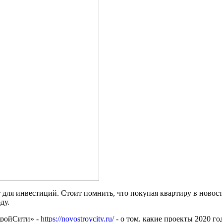
для инвестиций. Стоит помнить, что покупая квартиру в новост
ду.
тройСити» -
https://novostroycity.ru/
- о том, какие проекты 2020 го