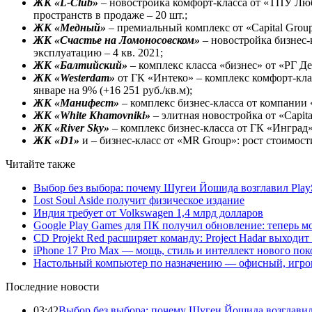
ЖК «
L
-
Club
»
– новостройка комфорт-класса от «ТПУ Любли
пространств в продаже – 20 шт.;
ЖК «Медный»
– премиальный комплекс от «Capital Group»
ЖК «Счастье на Ломоносовском»
– новостройка бизнес-к
эксплуатацию – 4 кв. 2021;
ЖК «Балтийский»
– комплекс класса «бизнес» от «РГ Дев
ЖК «
Westerdam
»
от ГК «Интеко» – комплекс комфорт-клас
январе на 9% (+16 251 руб./кв.м);
ЖК «Манифест»
– комплекс бизнес-класса от компании «
ЖК «
White
Khamovniki
»
– элитная новостройка от «Capita
ЖК «
River
Sky
»
– комплекс бизнес-класса от ГК «Инград»: 
ЖК «
D
1»
и – бизнес-класс от «MR Group»: рост стоимости 
Читайте также
Выбор без выбора: почему Шугеи Йошида возглавил PlaySt
Lost Soul Aside получит физическое издание
Индия требует от Volkswagen 1,4 млрд долларов
Google Play Games для ПК получил обновление: теперь мо
CD Projekt Red расширяет команду: Project Hadar выходи
iPhone 17 Pro Max — мощь, стиль и интеллект нового по
Настольный компьютер по назначению — офисный, игров
Последние новости
03:42
Выбор без выбора: почему Шугеи Йошида возглавил Pl