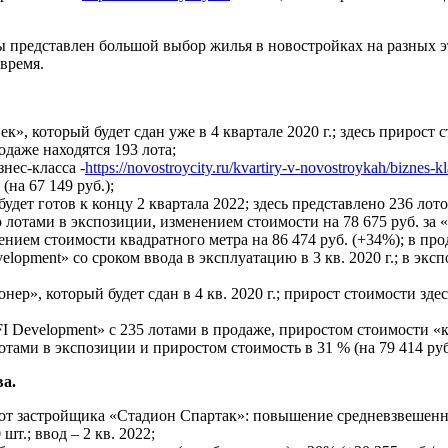
редставлен большой выбор жилья в новостройках на разных этап
время.
», который будет сдан уже в 4 квартале 2020 г.; здесь прирост 
одаже находятся 193 лота;
нес-класса -
https://novostroycity.ru/kvartiry-v-novostroykah/biznes-
(на 67 149 руб.);
удет готов к концу 2 квартала 2022; здесь представлено 236 лото
ю лотами в экспозиции, изменением стоимости на 78 675 руб. за «
ением стоимости квадратного метра на 86 474 руб. (+34%); в про
pment» со сроком ввода в эксплуатацию в 3 кв. 2020 г.; в эксп
ер», который будет сдан в 4 кв. 2020 г.; прирост стоимости здес
Development» с 235 лотами в продаже, приростом стоимости «квад
отами в экспозиции и приростом стоимость в 31 % (на 79 414 руб
ва.
от застройщика «Стадион Спартак»: повышение средневзвешенно
шт.; ввод – 2 кв. 2022;