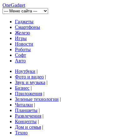
OneGadget
Гаджеты
Смартфоны
Железо
Игры
Новости
Роботы
Софт
Авто
Ноутбуки
|
Фото и видео
|
Звук и музыка
|
Бизнес
|
Приложения
|
Зеленые технологии
|
Читалки
|
Планшеты
|
Развлечения
|
Концепты
|
Дом и семья
|
Техно