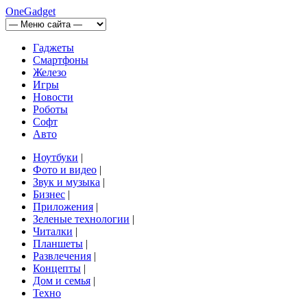
OneGadget
Гаджеты
Смартфоны
Железо
Игры
Новости
Роботы
Софт
Авто
Ноутбуки
|
Фото и видео
|
Звук и музыка
|
Бизнес
|
Приложения
|
Зеленые технологии
|
Читалки
|
Планшеты
|
Развлечения
|
Концепты
|
Дом и семья
|
Техно