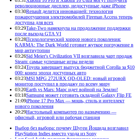
03:31
Xiaomi 16 Pro и Xiaomi 16 Ultra могут получить
революционные дисплеи, недоступные даже iPhone
03:30
Renault делится инновацией: технология
пожаротушения электромобилей Fireman Access теперь
доступна для всех
03:29
Take-Two намекнула на продолжение поддержки
после выхода GTA VI
03:28
Психологический хоррор нового поколения:
KARMA: The Dark World готовит жуткое погружение в
мир антиутопии
03:26
Sid Meier's Civilization VII возглавила чарт продаж
Steam: самые успешные игры недели
03:24
Toyota завершает выпуск бюджетной Corolla за $10
000: конец эпохи доступных авто
03:23
MSI MPG 272URX QD-OLED: новый игровой
монитор поступил в продажу по всему миру
03:20
Earth vs Mars: Марс идет войной на Землю!
03:18
Samsung может готовить складной Galaxy Flip FE
21:09
iPhone 17 Pro Max — мощь, стиль и интеллект
нового поколения
20:29
Настольный компьютер по назначению —
офисный, игровой или рабочая станция
Выбор без выбора: почему Шугеи Йошида возглавил
PlayStation Indies вместо ухода из Sony