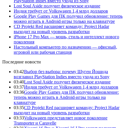
PlayStation Indies вместо ухода из Sony
Lost Soul Aside получит физическое издание
Индия требует от Volkswagen 1,4 млрд долларов
Google Play Games для ПК получил обновление: теперь
можно играть в Android-игры только на клавиатуре
CD Projekt Red расширяет команду: Project Hadar
выходит на новый уровень разработки
iPhone 17 Pro Max — мощь, стиль и интеллект нового
поколения
Настольный компьютер по назначению — офисный,
игровой или рабочая станция
Последние новости
03:42
Выбор без выбора: почему Шугеи Йошида
возглавил PlayStation Indies вместо ухода из Sony
03:40
Lost Soul Aside получит физическое издание
03:37
Индия требует от Volkswagen 1,4 млрд долларов
03:36
Google Play Games для ПК получил обновление:
теперь можно играть в Android-игры только на
клавиатуре
03:35
CD Projekt Red расширяет команду: Project Hadar
выходит на новый уровень разработки
03:33
Volkswagen представляет новое поколение
Transporter и Caravelle