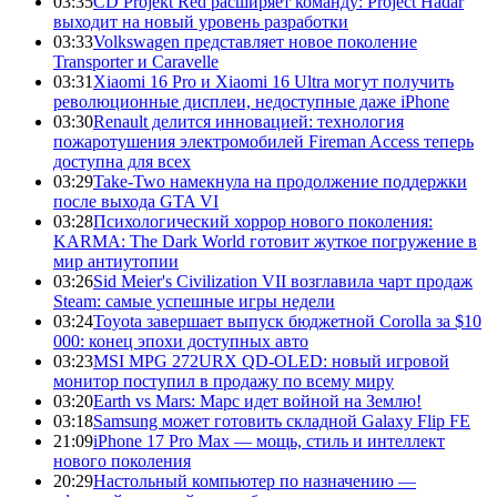
03:35
CD Projekt Red расширяет команду: Project Hadar
выходит на новый уровень разработки
03:33
Volkswagen представляет новое поколение
Transporter и Caravelle
03:31
Xiaomi 16 Pro и Xiaomi 16 Ultra могут получить
революционные дисплеи, недоступные даже iPhone
03:30
Renault делится инновацией: технология
пожаротушения электромобилей Fireman Access теперь
доступна для всех
03:29
Take-Two намекнула на продолжение поддержки
после выхода GTA VI
03:28
Психологический хоррор нового поколения:
KARMA: The Dark World готовит жуткое погружение в
мир антиутопии
03:26
Sid Meier's Civilization VII возглавила чарт продаж
Steam: самые успешные игры недели
03:24
Toyota завершает выпуск бюджетной Corolla за $10
000: конец эпохи доступных авто
03:23
MSI MPG 272URX QD-OLED: новый игровой
монитор поступил в продажу по всему миру
03:20
Earth vs Mars: Марс идет войной на Землю!
03:18
Samsung может готовить складной Galaxy Flip FE
21:09
iPhone 17 Pro Max — мощь, стиль и интеллект
нового поколения
20:29
Настольный компьютер по назначению —