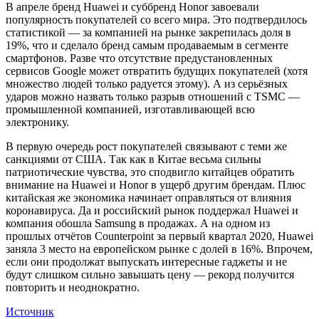
В апреле бренд Huawei и суббренд Honor завоевали
популярность покупателей со всего мира. Это подтвердилось
статистикой — за компанией на рынке закрепилась доля в
19%, что и сделало бренд самым продаваемым в сегменте
смартфонов. Разве что отсутствие предустановленных
сервисов Google может отвратить будущих покупателей (хотя
множество людей только радуется этому). А из серьёзных
ударов можно назвать только разрыв отношений с TSMC —
промышленной компанией, изготавливающей всю
электронику.
В первую очередь рост покупателей связывают с теми же
санкциями от США. Так как в Китае весьма сильны
патриотические чувства, это сподвигло китайцев обратить
внимание на Huawei и Honor в ущерб другим брендам. Плюс
китайская же экономика начинает оправляться от влияния
коронавируса. Да и российский рынок поддержал Huawei и
компания обошла Samsung в продажах. А на одном из
прошлых отчётов Counterpoint за первый квартал 2020, Huawei
заняла 3 место на европейском рынке с долей в 16%. Впрочем,
если они продолжат выпускать интересные гаджеты и не
будут слишком сильно завышать цену — рекорд получится
повторить и неоднократно.
Источник