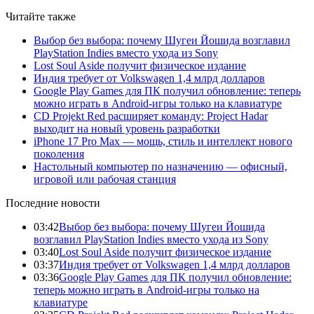
Читайте также
Выбор без выбора: почему Шугеи Йошида возглавил
PlayStation Indies вместо ухода из Sony
Lost Soul Aside получит физическое издание
Индия требует от Volkswagen 1,4 млрд долларов
Google Play Games для ПК получил обновление: теперь
можно играть в Android-игры только на клавиатуре
CD Projekt Red расширяет команду: Project Hadar
выходит на новый уровень разработки
iPhone 17 Pro Max — мощь, стиль и интеллект нового
поколения
Настольный компьютер по назначению — офисный,
игровой или рабочая станция
Последние новости
03:42
Выбор без выбора: почему Шугеи Йошида
возглавил PlayStation Indies вместо ухода из Sony
03:40
Lost Soul Aside получит физическое издание
03:37
Индия требует от Volkswagen 1,4 млрд долларов
03:36
Google Play Games для ПК получил обновление:
теперь можно играть в Android-игры только на
клавиатуре