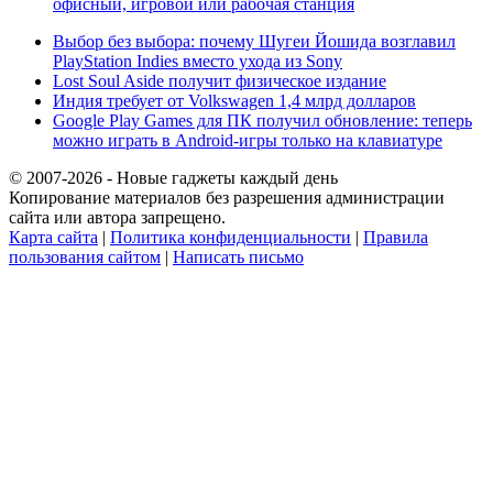
офисный, игровой или рабочая станция
Выбор без выбора: почему Шугеи Йошида возглавил
PlayStation Indies вместо ухода из Sony
Lost Soul Aside получит физическое издание
Индия требует от Volkswagen 1,4 млрд долларов
Google Play Games для ПК получил обновление: теперь
можно играть в Android-игры только на клавиатуре
© 2007-2026 - Новые гаджеты каждый день
Копирование материалов без разрешения администрации
сайта или автора запрещено.
Карта сайта
|
Политика конфиденциальности
|
Правила
пользования сайтом
|
Написать письмо